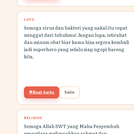
LUCU
Semoga virus dan bakteri yang nakal itu cepat
minggat dari tubuhmu! Jangan lupa, istirahat
dan minum obat biar kamu bisa segera kembali
jadi superhero yang selalu siap ngopi bareng
kita.
🌟
Buat kartu
Salin
RELIGIUS
Semoga Allah SWT yang Maha Penyembuh
senantiasa melimpahkan rahmat dan