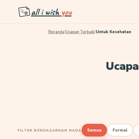
all i wish
you
Beranda
/
Ucapan Terbaik
/
Untuk Kesehatan
Ucapa
Semua
Formal
FILTER BERDASARKAN NADA