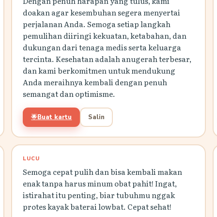
Dengan penuh harapan yang tulus, kami
doakan agar kesembuhan segera menyertai
perjalanan Anda. Semoga setiap langkah
pemulihan diiringi kekuatan, ketabahan, dan
dukungan dari tenaga medis serta keluarga
tercinta. Kesehatan adalah anugerah terbesar,
dan kami berkomitmen untuk mendukung
Anda meraihnya kembali dengan penuh
semangat dan optimisme.
🌟
Buat kartu
Salin
LUCU
Semoga cepat pulih dan bisa kembali makan
enak tanpa harus minum obat pahit! Ingat,
istirahat itu penting, biar tubuhmu nggak
protes kayak baterai lowbat. Cepat sehat!