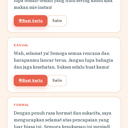
lupa teman-teman yang dulu sering kamu ajak
makan mie instan!
🌟
Buat kartu
Salin
KASUAL
Wah, selamat ya! Semoga semua rencana dan
harapanmu lancar terus. Jangan lupa bahagia
dan jaga kesehatan. Sukses selalu buat kamu!
🌟
Buat kartu
Salin
FORMAL
Dengan penuh rasa hormat dan sukacita, saya
mengucapkan selamat atas pencapaian yang
luar biasa ini. Semoga kesuksesan ini menjadi