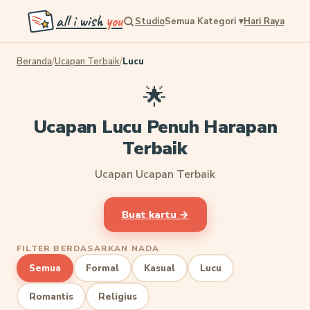
all i wish
you
Studio
Semua Kategori
▾
Hari Raya
Beranda
/
Ucapan Terbaik
/
Lucu
🌟
Ucapan Lucu Penuh Harapan
Terbaik
Ucapan Ucapan Terbaik
Buat kartu →
FILTER BERDASARKAN NADA
Semua
Formal
Kasual
Lucu
Romantis
Religius