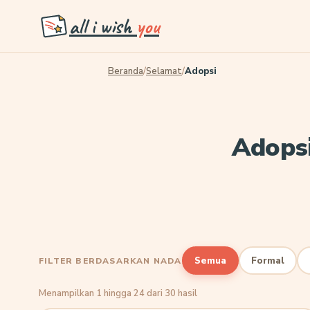
all i wish
you
Beranda
/
Selamat
/
Adopsi
Adopsi
Semua
Formal
FILTER BERDASARKAN NADA
Menampilkan 1 hingga 24 dari 30 hasil