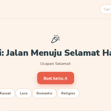
Cari
🎉
: Jalan Menuju Selamat 
Ucapan Selamat
Buat kartu →
Kasual
Lucu
Romantis
Religius