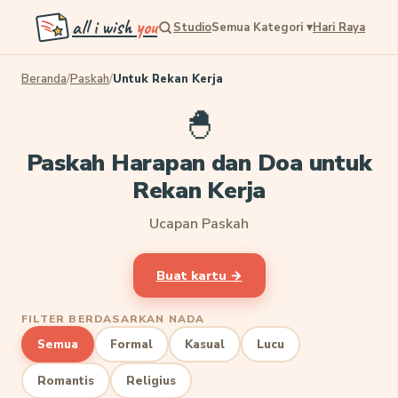
all i wish
you
Studio
Semua Kategori
▾
Hari Raya
Beranda
/
Paskah
/
Untuk Rekan Kerja
🐣
Paskah Harapan dan Doa untuk
Rekan Kerja
Ucapan Paskah
Buat kartu →
FILTER BERDASARKAN NADA
Semua
Formal
Kasual
Lucu
Romantis
Religius