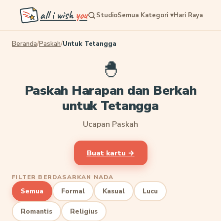
all i wish
you
Studio
Semua Kategori
▾
Hari Raya
Beranda
/
Paskah
/
Untuk Tetangga
🐣
Paskah Harapan dan Berkah
untuk Tetangga
Ucapan Paskah
Buat kartu →
FILTER BERDASARKAN NADA
Semua
Formal
Kasual
Lucu
Romantis
Religius