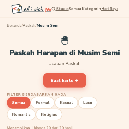
all i wish
you
Studio
Semua Kategori
▾
Hari Raya
Beranda
/
Paskah
/
Musim Semi
🐣
Paskah Harapan di Musim Semi
Ucapan Paskah
Buat kartu →
FILTER BERDASARKAN NADA
Semua
Formal
Kasual
Lucu
Romantis
Religius
Menampilkan 1 hingga 20 dari 20 hasil