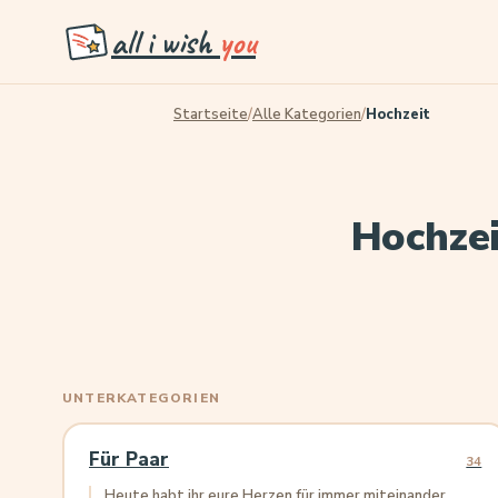
all i wish
you
Startseite
/
Alle Kategorien
/
Hochzeit
Hochze
UNTERKATEGORIEN
Für Paar
34
Heute habt ihr eure Herzen für immer miteinander