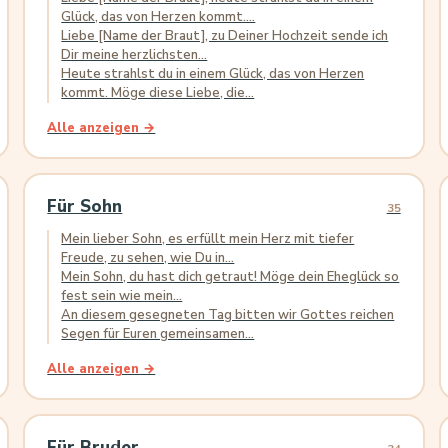
Glück, das von Herzen kommt....
Liebe [Name der Braut], zu Deiner Hochzeit sende ich
Dir meine herzlichsten...
Heute strahlst du in einem Glück, das von Herzen
kommt. Möge diese Liebe, die...
Alle anzeigen →
Für Sohn
35
Mein lieber Sohn, es erfüllt mein Herz mit tiefer
Freude, zu sehen, wie Du in...
Mein Sohn, du hast dich getraut! Möge dein Eheglück so
fest sein wie mein...
An diesem gesegneten Tag bitten wir Gottes reichen
Segen für Euren gemeinsamen...
Alle anzeigen →
Für Bruder