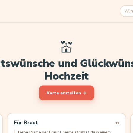
Suche
💒
itswünsche und Glückwüns
Hochzeit
Karte erstellen →
Für Braut
33
Liebe [Name der Braut], heute strahlst du in einem