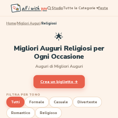
all i wish
you
Studio
Tutte le Categorie
▾
Feste
Home
/
Migliori Auguri
/
Religiosi
🌟
Migliori Auguri Religiosi per
Ogni Occasione
Auguri di Migliori Auguri
Crea un biglietto →
FILTRA PER TONO
Tutti
Formale
Casuale
Divertente
Romantico
Religioso