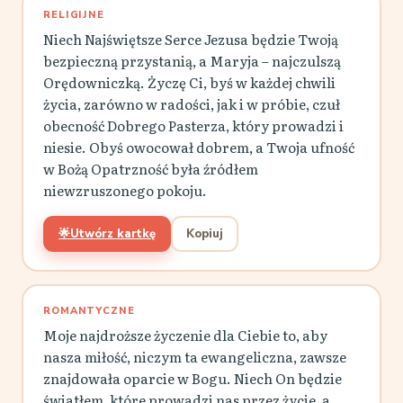
RELIGIJNE
Niech Najświętsze Serce Jezusa będzie Twoją
bezpieczną przystanią, a Maryja – najczulszą
Orędowniczką. Życzę Ci, byś w każdej chwili
życia, zarówno w radości, jak i w próbie, czuł
obecność Dobrego Pasterza, który prowadzi i
niesie. Obyś owocował dobrem, a Twoja ufność
w Bożą Opatrzność była źródłem
niewzruszonego pokoju.
🌟
Utwórz kartkę
Kopiuj
ROMANTYCZNE
Moje najdroższe życzenie dla Ciebie to, aby
nasza miłość, niczym ta ewangeliczna, zawsze
znajdowała oparcie w Bogu. Niech On będzie
światłem, które prowadzi nas przez życie, a