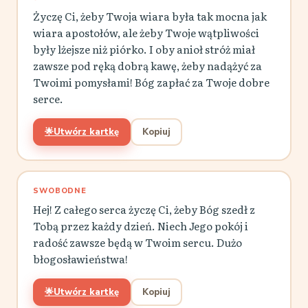
Życzę Ci, żeby Twoja wiara była tak mocna jak
wiara apostołów, ale żeby Twoje wątpliwości
były lżejsze niż piórko. I oby anioł stróż miał
zawsze pod ręką dobrą kawę, żeby nadążyć za
Twoimi pomysłami! Bóg zapłać za Twoje dobre
serce.
🌟
Utwórz kartkę
Kopiuj
SWOBODNE
Hej! Z całego serca życzę Ci, żeby Bóg szedł z
Tobą przez każdy dzień. Niech Jego pokój i
radość zawsze będą w Twoim sercu. Dużo
błogosławieństwa!
🌟
Utwórz kartkę
Kopiuj