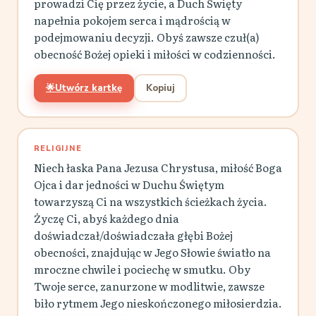
prowadzi Cię przez życie, a Duch Święty
napełnia pokojem serca i mądrością w
podejmowaniu decyzji. Obyś zawsze czuł(a)
obecność Bożej opieki i miłości w codzienności.
🌟
Utwórz kartkę
Kopiuj
RELIGIJNE
Niech łaska Pana Jezusa Chrystusa, miłość Boga
Ojca i dar jedności w Duchu Świętym
towarzyszą Ci na wszystkich ścieżkach życia.
Życzę Ci, abyś każdego dnia
doświadczał/doświadczała głębi Bożej
obecności, znajdując w Jego Słowie światło na
mroczne chwile i pociechę w smutku. Oby
Twoje serce, zanurzone w modlitwie, zawsze
biło rytmem Jego nieskończonego miłosierdzia.