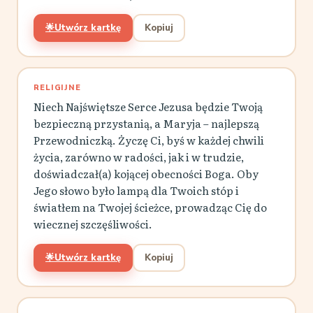
🌟
Utwórz kartkę
Kopiuj
RELIGIJNE
Niech Najświętsze Serce Jezusa będzie Twoją
bezpieczną przystanią, a Maryja – najlepszą
Przewodniczką. Życzę Ci, byś w każdej chwili
życia, zarówno w radości, jak i w trudzie,
doświadczał(a) kojącej obecności Boga. Oby
Jego słowo było lampą dla Twoich stóp i
światłem na Twojej ścieżce, prowadząc Cię do
wiecznej szczęśliwości.
🌟
Utwórz kartkę
Kopiuj