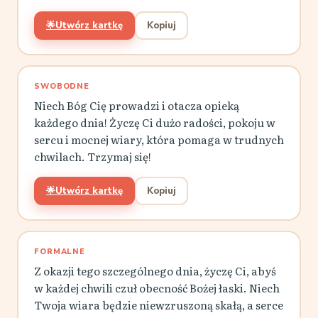
🌟
Utwórz kartkę
Kopiuj
SWOBODNE
Niech Bóg Cię prowadzi i otacza opieką
każdego dnia! Życzę Ci dużo radości, pokoju w
sercu i mocnej wiary, która pomaga w trudnych
chwilach. Trzymaj się!
🌟
Utwórz kartkę
Kopiuj
FORMALNE
Z okazji tego szczególnego dnia, życzę Ci, abyś
w każdej chwili czuł obecność Bożej łaski. Niech
Twoja wiara będzie niewzruszoną skałą, a serce