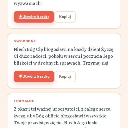
wyzwaniach!
🌟
Utwórz kartkę
Kopiuj
SWOBODNE
Niech Bóg Cię błogosławi na każdy dzień! Życzę
Ci dużo radości, pokoju w sercu i poczucia Jego
bliskości w drobnych sprawach. Trzymaj się!
🌟
Utwórz kartkę
Kopiuj
FORMALNE
Z okazji tej ważnej uroczystości, z całego serca
życzę, aby Bóg obficie błogosławił wszystkie
Twoje przedsięwzięcia. Niech Jego łaska