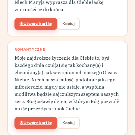
Niech Maryja wyprasza dla Ciebie łaskę
wierności aż do końca.
🌟
Utwórz kartkę
Kopiuj
ROMANTYCZNE
Moje najdroższe życzenie dla Ciebie to, byś
każdego dnia czuł(a) się tak kochany(a) i
chroniony(a), jak w ramionach naszego Ojca w
Niebie. Niech nasza miłość, podobnie jak Jego
miłosierdzie, nigdy nie ustaje, a wspólna
modlitwa będzie najczulszym szeptem naszych
serc. Błogosławię dzień, w którym Bóg pozwolił
mi iść przez życie obok Ciebie.
🌟
Utwórz kartkę
Kopiuj