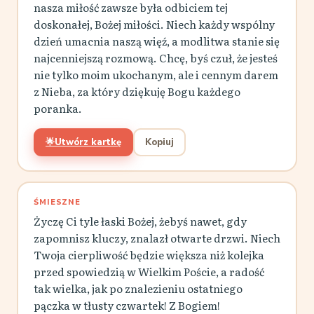
nasza miłość zawsze była odbiciem tej
doskonałej, Bożej miłości. Niech każdy wspólny
dzień umacnia naszą więź, a modlitwa stanie się
najcenniejszą rozmową. Chcę, byś czuł, że jesteś
nie tylko moim ukochanym, ale i cennym darem
z Nieba, za który dziękuję Bogu każdego
poranka.
🌟
Utwórz kartkę
Kopiuj
ŚMIESZNE
Życzę Ci tyle łaski Bożej, żebyś nawet, gdy
zapomnisz kluczy, znalazł otwarte drzwi. Niech
Twoja cierpliwość będzie większa niż kolejka
przed spowiedzią w Wielkim Poście, a radość
tak wielka, jak po znalezieniu ostatniego
pączka w tłusty czwartek! Z Bogiem!