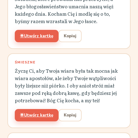
Jego błogosławieństwo umacnia naszą więź
każdego dnia. Kocham Cię i modlę się o to,
byśmy razem wzrastali w Jego łasce.
🌟
Utwórz kartkę
Kopiuj
ŚMIESZNE
Życzę Ci, aby Twoja wiara była tak mocna jak
wiara apostołów, ale żeby Twoje wątpliwości
były lżejsze niż piórko. I oby anioł stróż miał
zawsze pod ręką dobrą kawę, gdy będziesz jej
potrzebować! Bóg Cię kocha, a my też!
🌟
Utwórz kartkę
Kopiuj