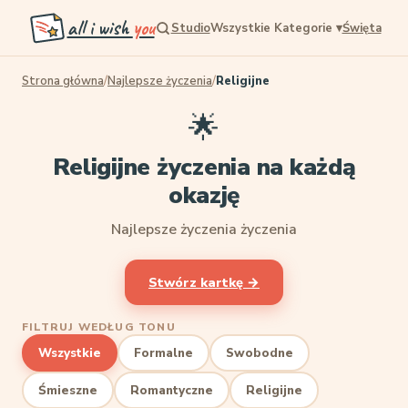
all i wish
you
Studio
Wszystkie Kategorie
▾
Święta
Strona główna
/
Najlepsze życzenia
/
Religijne
🌟
Religijne życzenia na każdą
okazję
Najlepsze życzenia życzenia
Stwórz kartkę →
FILTRUJ WEDŁUG TONU
Wszystkie
Formalne
Swobodne
Śmieszne
Romantyczne
Religijne