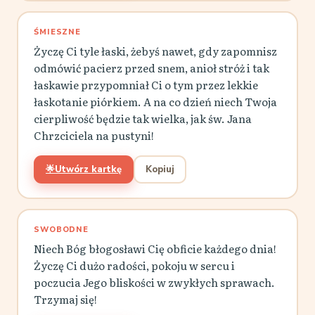
ŚMIESZNE
Życzę Ci tyle łaski, żebyś nawet, gdy zapomnisz
odmówić pacierz przed snem, anioł stróż i tak
łaskawie przypomniał Ci o tym przez lekkie
łaskotanie piórkiem. A na co dzień niech Twoja
cierpliwość będzie tak wielka, jak św. Jana
Chrzciciela na pustyni!
🌟
Utwórz kartkę
Kopiuj
SWOBODNE
Niech Bóg błogosławi Cię obficie każdego dnia!
Życzę Ci dużo radości, pokoju w sercu i
poczucia Jego bliskości w zwykłych sprawach.
Trzymaj się!