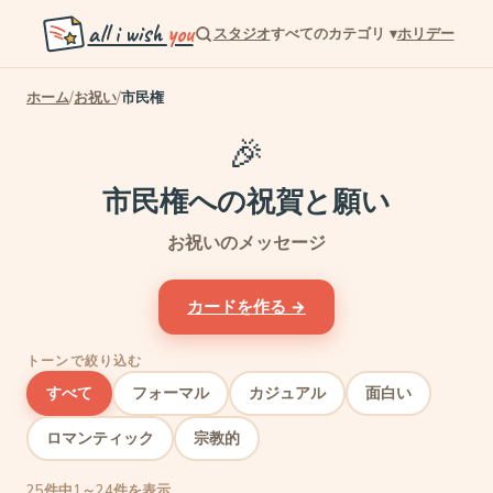
all i wish
you
スタジオ
すべてのカテゴリ
▾
ホリデー
ホーム
/
お祝い
/
市民権
🎉
市民権への祝賀と願い
お祝いのメッセージ
カードを作る →
トーンで絞り込む
すべて
フォーマル
カジュアル
面白い
ロマンティック
宗教的
25件中1～24件を表示