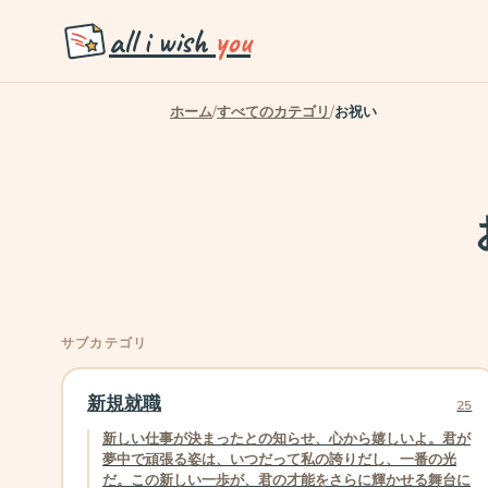
all i wish
you
ホーム
/
すべてのカテゴリ
/
お祝い
サブカテゴリ
新規就職
25
新しい仕事が決まったとの知らせ、心から嬉しいよ。君が
夢中で頑張る姿は、いつだって私の誇りだし、一番の光
だ。この新しい一歩が、君の才能をさらに輝かせる舞台に