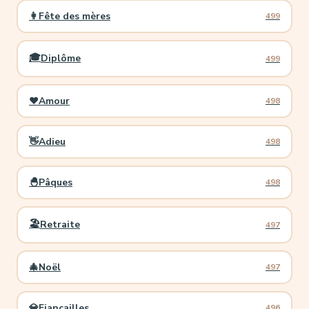
👩
Fête des mères
499
🎓
Diplôme
499
❤️
Amour
498
👋
Adieu
498
🐣
Pâques
498
🏖️
Retraite
497
🎄
Noël
497
💎
Fiançailles
496