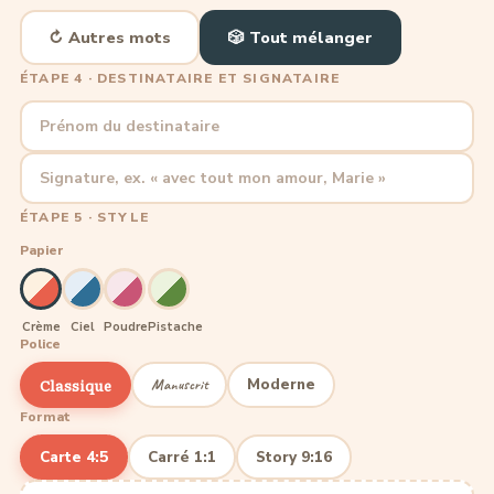
↻ Autres mots
🎲 Tout mélanger
ÉTAPE 4 · DESTINATAIRE ET SIGNATAIRE
Prénom du destinataire
Signature, ex. « avec tout mon amour, Marie »
ÉTAPE 5 · STYLE
Papier
Crème
Ciel
Poudre
Pistache
Police
Classique
Moderne
Manuscrit
Format
Carte 4:5
Carré 1:1
Story 9:16