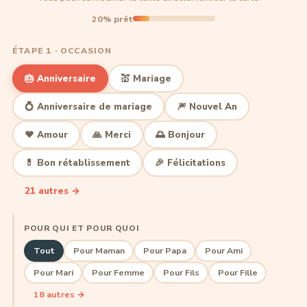
20% prêt
ÉTAPE 1 · OCCASION
🎂 Anniversaire
💒 Mariage
💍 Anniversaire de mariage
🎆 Nouvel An
❤️ Amour
🙏 Merci
🌅 Bonjour
💊 Bon rétablissement
🎉 Félicitations
21 autres →
POUR QUI ET POUR QUOI
Tout
Pour Maman
Pour Papa
Pour Ami
Pour Mari
Pour Femme
Pour Fils
Pour Fille
18 autres →