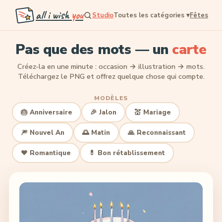
all i wish
you
Studio
Toutes les catégories
▾
Fêtes
Pas que des mots — un
carte
Créez-la en une minute : occasion → illustration → mots.
Téléchargez le PNG et offrez quelque chose qui compte.
MODÈLES
🎂 Anniversaire
🎉 Jalon
💒 Mariage
🎆 Nouvel An
🌅 Matin
🙏 Reconnaissant
❤️ Romantique
💊 Bon rétablissement