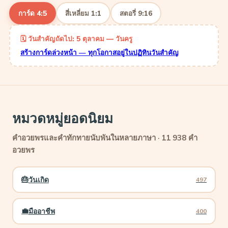
การ์ด 4:5
สี่เหลี่ยม 1:1
สตอรี่ 9:16
🗓 วันสำคัญถัดไป: 5 ตุลาคม — วันครู
สร้างการ์ดล่วงหน้า — ทุกโอกาสอยู่ในปฏิทินวันสำคัญ
หมวดหมู่ยอดนิยม
คำอวยพรและคำทักทายนับพันในหลายภาษา ·
11 938
คำ
อวยพร
🎂
วันเกิด
497
💼
มืออาชีพ
400