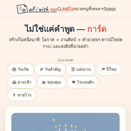
all i wish
you
สตูดิโอ
หมวดหมู่ทั้งหมด
▾
วันหยุด
ไม่ใช่แค่คำพูด —
การ์ด
สร้างในหนึ่งนาที: โอกาส → งานศิลป์ → คำอวยพร ดาวน์โหลด
PNG และส่งสิ่งที่น่าจดจำ
เทมเพลต
🎂 วันเกิด
🎉 วันสำคัญ
💒 แต่งงาน
🎆 ปีใหม่
🌅 ยามเช้า
🙏 ขอบคุณ
❤️ โรแมนติก
💊 หายไวๆ