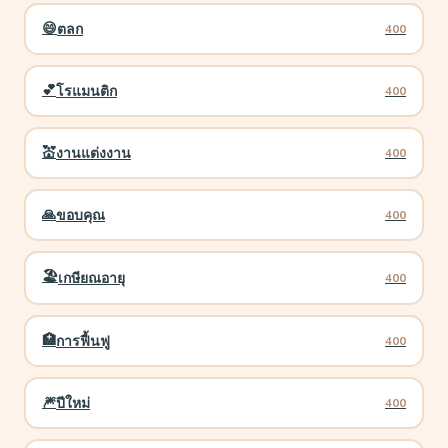
😄
ตลก
400
💕
โรแมนติก
400
💒
งานแต่งงาน
400
🙏
ขอบคุณ
400
🏖️
เกษียณอายุ
400
🏥
การฟื้นฟู
400
🎆
ปีใหม่
400