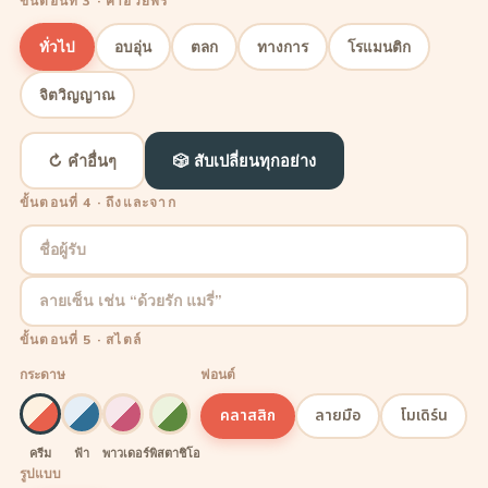
ขั้นตอนที่ 3 · คำอวยพร
ทั่วไป
อบอุ่น
ตลก
ทางการ
โรแมนติก
จิตวิญญาณ
↻ คำอื่นๆ
🎲 สับเปลี่ยนทุกอย่าง
ขั้นตอนที่ 4 · ถึงและจาก
ชื่อผู้รับ
ลายเซ็น เช่น “ด้วยรัก แมรี่”
ขั้นตอนที่ 5 · สไตล์
กระดาษ
ฟอนต์
คลาสสิก
ลายมือ
โมเดิร์น
ครีม
ฟ้า
พาวเดอร์
พิสตาชิโอ
รูปแบบ