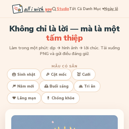
all i wish
you
Studio
Tất Cả Danh Mục
▾
Ngày lễ
Không chỉ là lời — mà là một
tấm thiệp
Làm trong một phút: dịp → hình ảnh → lời chúc. Tải xuống
PNG và gửi điều đáng giữ.
MẪU CÓ SẴN
🎂 Sinh nhật
🎉 Cột mốc
💒 Cưới
🎆 Năm mới
🌅 Buổi sáng
🙏 Tri ân
❤️ Lãng mạn
💊 Chóng khỏe