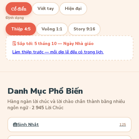
Cổ điển
Viết tay
Hiện đại
Định dạng
Thiệp 4:5
Vuông 1:1
Story 9:16
🗓 Sắp tới: 5 tháng 10 — Ngày Nhà giáo
Làm thiệp trước — mỗi dịp lễ đều có trong lịch.
Danh Mục Phổ Biến
Hàng ngàn lời chúc và lời chào chân thành bằng nhiều
ngôn ngữ ·
2 945
Lời Chúc
🎂
Sinh Nhật
125