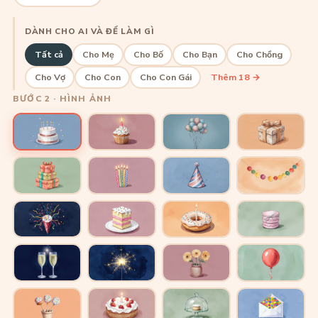
DÀNH CHO AI VÀ ĐỂ LÀM GÌ
Tất cả
Cho Mẹ
Cho Bố
Cho Bạn
Cho Chồng
Cho Vợ
Cho Con
Cho Con Gái
Thêm 18 →
BƯỚC 2 · HÌNH ẢNH