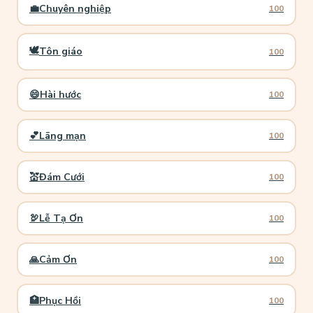
💼
Chuyên nghiệp
100
🕊️
Tôn giáo
100
😄
Hài hước
100
💕
Lãng mạn
100
💒
Đám Cưới
100
🦃
Lễ Tạ Ơn
100
🙏
Cảm Ơn
100
🏥
Phục Hồi
100