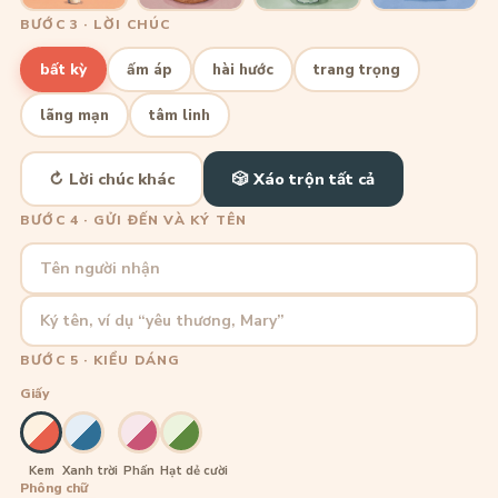
BƯỚC 3 · LỜI CHÚC
bất kỳ
ấm áp
hài hước
trang trọng
lãng mạn
tâm linh
↻ Lời chúc khác
🎲 Xáo trộn tất cả
BƯỚC 4 · GỬI ĐẾN VÀ KÝ TÊN
Tên người nhận
Ký tên, ví dụ “yêu thương, Mary”
BƯỚC 5 · KIỂU DÁNG
Giấy
Kem
Xanh trời
Phấn
Hạt dẻ cười
Phông chữ