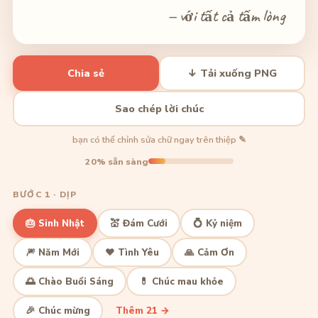
— với tất cả tấm lòng
Chia sẻ
↓ Tải xuống PNG
Sao chép lời chúc
bạn có thể chỉnh sửa chữ ngay trên thiệp ✎
20% sẵn sàng
BƯỚC 1 · DỊP
🎂 Sinh Nhật
💒 Đám Cưới
💍 Kỷ niệm
🎆 Năm Mới
❤️ Tình Yêu
🙏 Cảm Ơn
🌅 Chào Buổi Sáng
💊 Chúc mau khỏe
🎉 Chúc mừng
Thêm 21 →