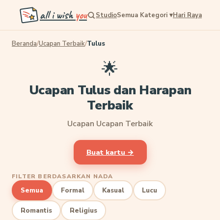
all i wish
you
Studio
Semua Kategori
▾
Hari Raya
Beranda
/
Ucapan Terbaik
/
Tulus
🌟
Ucapan Tulus dan Harapan
Terbaik
Ucapan Ucapan Terbaik
Buat kartu →
FILTER BERDASARKAN NADA
Semua
Formal
Kasual
Lucu
Romantis
Religius