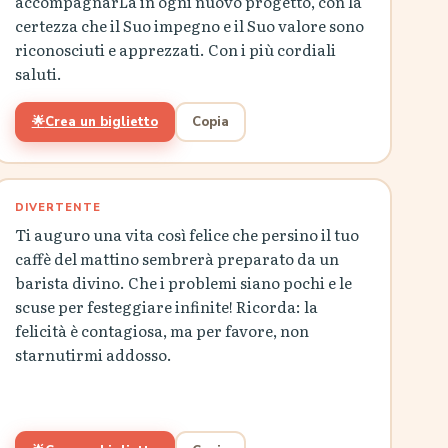
accompagnarLa in ogni nuovo progetto, con la
certezza che il Suo impegno e il Suo valore sono
riconosciuti e apprezzati. Con i più cordiali
saluti.
🌟
Crea un biglietto
Copia
DIVERTENTE
Ti auguro una vita così felice che persino il tuo
caffè del mattino sembrerà preparato da un
barista divino. Che i problemi siano pochi e le
scuse per festeggiare infinite! Ricorda: la
felicità è contagiosa, ma per favore, non
starnutirmi addosso.