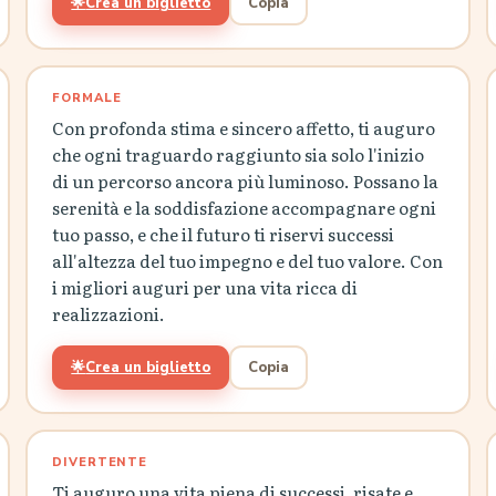
🌟
Crea un biglietto
Copia
FORMALE
Con profonda stima e sincero affetto, ti auguro
che ogni traguardo raggiunto sia solo l'inizio
di un percorso ancora più luminoso. Possano la
serenità e la soddisfazione accompagnare ogni
tuo passo, e che il futuro ti riservi successi
all'altezza del tuo impegno e del tuo valore. Con
i migliori auguri per una vita ricca di
realizzazioni.
🌟
Crea un biglietto
Copia
DIVERTENTE
Ti auguro una vita piena di successi, risate e