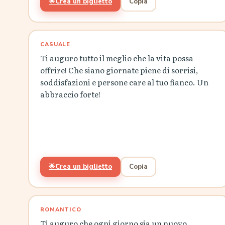
🌟
Crea un biglietto
Copia
CASUALE
Ti auguro tutto il meglio che la vita possa
offrire! Che siano giornate piene di sorrisi,
soddisfazioni e persone care al tuo fianco. Un
abbraccio forte!
🌟
Crea un biglietto
Copia
ROMANTICO
Ti auguro che ogni giorno sia un nuovo