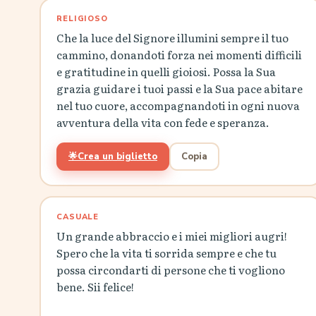
RELIGIOSO
Che la luce del Signore illumini sempre il tuo
cammino, donandoti forza nei momenti difficili
e gratitudine in quelli gioiosi. Possa la Sua
grazia guidare i tuoi passi e la Sua pace abitare
nel tuo cuore, accompagnandoti in ogni nuova
avventura della vita con fede e speranza.
🌟
Crea un biglietto
Copia
CASUALE
Un grande abbraccio e i miei migliori augri!
Spero che la vita ti sorrida sempre e che tu
possa circondarti di persone che ti vogliono
bene. Sii felice!