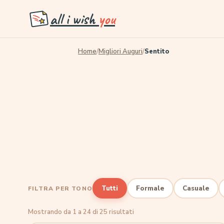
all i wish
you
Home
/
Migliori Auguri
/
Sentito
Tutti
Formale
Casuale
FILTRA PER TONO
Mostrando da 1 a 24 di 25 risultati