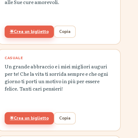
alle Sue cure amorevoli.
🌟
Crea un biglietto
Copia
CASUALE
Un grande abbraccio e i miei migliori auguri
per te! Che la vita ti sorrida sempre e che ogni
giorno ti porti un motivo in più per essere
felice. Tanti cari pensieri!
🌟
Crea un biglietto
Copia