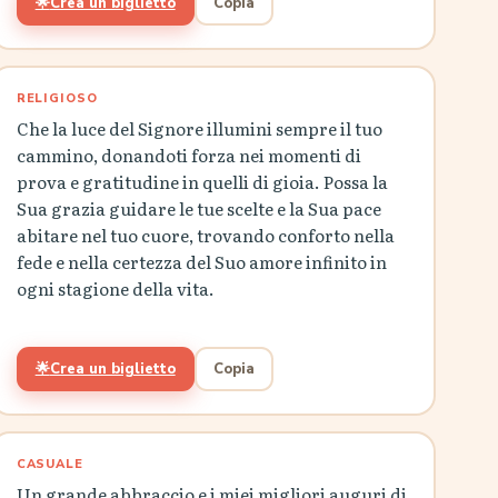
🌟
Crea un biglietto
Copia
RELIGIOSO
Che la luce del Signore illumini sempre il tuo
cammino, donandoti forza nei momenti di
prova e gratitudine in quelli di gioia. Possa la
Sua grazia guidare le tue scelte e la Sua pace
abitare nel tuo cuore, trovando conforto nella
fede e nella certezza del Suo amore infinito in
ogni stagione della vita.
🌟
Crea un biglietto
Copia
CASUALE
Un grande abbraccio e i miei migliori auguri di