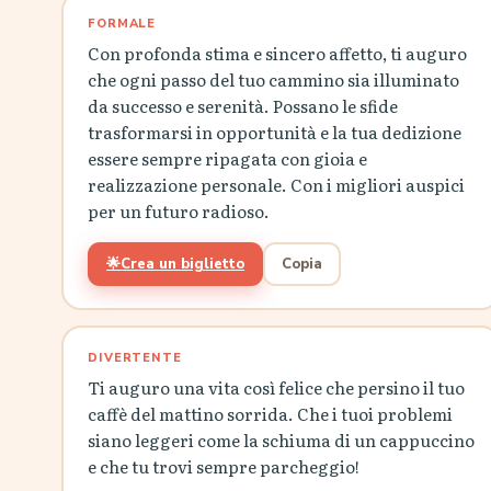
FORMALE
Con profonda stima e sincero affetto, ti auguro
che ogni passo del tuo cammino sia illuminato
da successo e serenità. Possano le sfide
trasformarsi in opportunità e la tua dedizione
essere sempre ripagata con gioia e
realizzazione personale. Con i migliori auspici
per un futuro radioso.
🌟
Crea un biglietto
Copia
DIVERTENTE
Ti auguro una vita così felice che persino il tuo
caffè del mattino sorrida. Che i tuoi problemi
siano leggeri come la schiuma di un cappuccino
e che tu trovi sempre parcheggio!