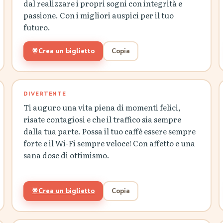
dal realizzare i propri sogni con integrità e
passione. Con i migliori auspici per il tuo
futuro.
🌟
Crea un biglietto
Copia
DIVERTENTE
Ti auguro una vita piena di momenti felici,
risate contagiosi e che il traffico sia sempre
dalla tua parte. Possa il tuo caffè essere sempre
forte e il Wi-Fi sempre veloce! Con affetto e una
sana dose di ottimismo.
🌟
Crea un biglietto
Copia