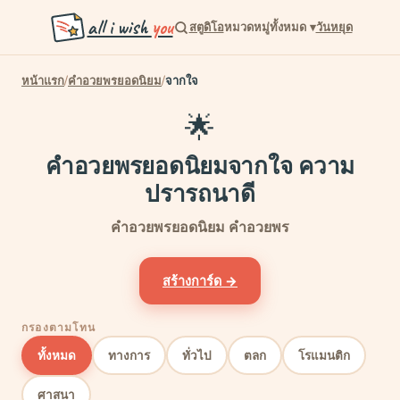
all i wish
you
สตูดิโอ
หมวดหมู่ทั้งหมด
▾
วันหยุด
/
/
หน้าแรก
คำอวยพรยอดนิยม
จากใจ
🌟
คำอวยพรยอดนิยมจากใจ ความ
ปรารถนาดี
คำอวยพรยอดนิยม คำอวยพร
สร้างการ์ด →
กรองตามโทน
ทั้งหมด
ทางการ
ทั่วไป
ตลก
โรแมนติก
ศาสนา