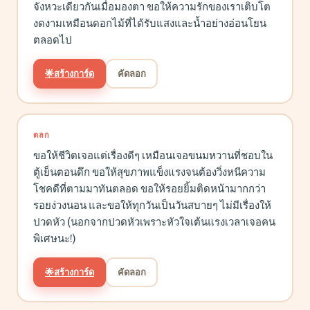
จังหวะเดียวกันเมื่อมองตา ขอให้ความรักของเราเติบโต
งดงามเหมือนดอกไม้ที่ได้รับแสงและน้ำอย่างอ่อนโยน
ตลอดไป
🌟
สร้างการ์ด
คัดลอก
ตลก
ขอให้ชีวิตเจอแต่เรื่องดีๆ เหมือนเจอขนมหวานที่ชอบใน
ตู้เย็นตอนดึก ขอให้สุขภาพแข็งแรงจนต้องวิ่งหนีความ
โชคดีที่ตามมาทันตลอด ขอให้รอยยิ้มติดหน้ามากกว่า
รอยง่วงนอน และขอให้ทุกวันเป็นวันสบายๆ ไม่มีเรื่องให้
ปวดหัว (นอกจากปวดหัวเพราะหัวใจเต้นแรงเวลาเจอคน
พิเศษนะ!)
🌟
สร้างการ์ด
คัดลอก