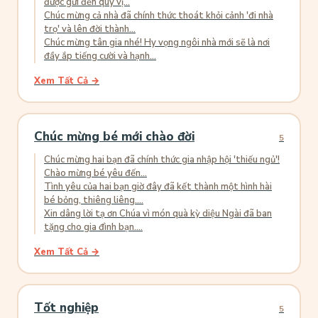
được gửi đến quý vị...
Chúc mừng cả nhà đã chính thức thoát khỏi cảnh 'đi nhà
trọ' và lên đời thành...
Chúc mừng tân gia nhé! Hy vọng ngôi nhà mới sẽ là nơi
đầy ắp tiếng cười và hạnh...
Xem Tất Cả →
Chúc mừng bé mới chào đời
5
Chúc mừng hai bạn đã chính thức gia nhập hội 'thiếu ngủ'!
Chào mừng bé yêu đến...
Tình yêu của hai bạn giờ đây đã kết thành một hình hài
bé bỏng, thiêng liêng....
Xin dâng lời tạ ơn Chúa vì món quà kỳ diệu Ngài đã ban
tặng cho gia đình bạn....
Xem Tất Cả →
Tốt nghiệp
5