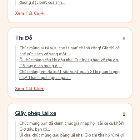
đường đặc biệt của anh....
Xem Tất Cả →
Thi Đỗ
5
Chúc mừng sĩ tử vừa 'thoát nạn' thành công! Giờ thì có
thể vứt sách vở sang một...
Ôi chúc mừng cậu thi đậu nha! Cực kỳ tự hào về cậu đó.
Tối nay đi ăn mừng đi,...
Chúc mừng em đã xuất sắc vượt qua kỳ thi quan trọng
này! Thành quả ngọt ngào...
Xem Tất Cả →
Giấy phép lái xe
5
Chúc mừng bạn đã chính thức gia nhập hội 'tài xế cừ khôi'!
Giờ đây, bạn có...
Úi chà, chúc mừng đậu bằng lái nha! Giờ thì tha hồ rủ rê đi