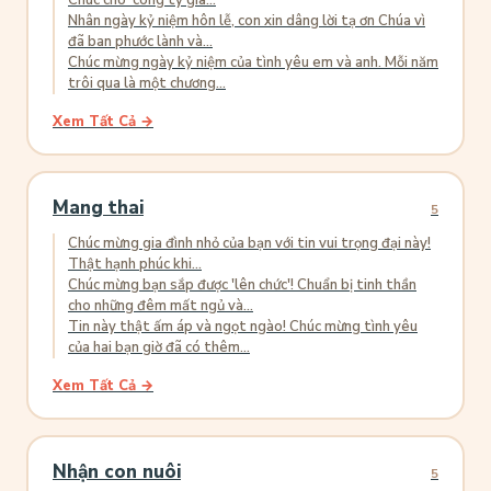
Chúc cho 'công ty gia...
Nhân ngày kỷ niệm hôn lễ, con xin dâng lời tạ ơn Chúa vì
đã ban phước lành và...
Chúc mừng ngày kỷ niệm của tình yêu em và anh. Mỗi năm
trôi qua là một chương...
Xem Tất Cả →
Mang thai
5
Chúc mừng gia đình nhỏ của bạn với tin vui trọng đại này!
Thật hạnh phúc khi...
Chúc mừng bạn sắp được 'lên chức'! Chuẩn bị tinh thần
cho những đêm mất ngủ và...
Tin này thật ấm áp và ngọt ngào! Chúc mừng tình yêu
của hai bạn giờ đã có thêm...
Xem Tất Cả →
Nhận con nuôi
5