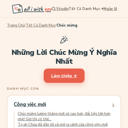
all i wish
you
Studio
Tất Cả Danh Mục
▾
Ngày lễ
Trang Chủ
/
Tất Cả Danh Mục
/
Chúc mừng
🎉
Những Lời Chúc Mừng Ý Nghĩa
Nhất
Làm thiệp →
DANH MỤC CON
Công việc mới
5
Chúc mừng lương tháng mới sẽ cao hơn, đãi tiệc lớn hơn
nhé! Giờ thì có thể...
Tạ ơn Chúa đã dẫn lối và mở ra cánh cửa công việc mới