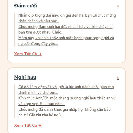
Đám cưới
5
Nhân dịp trọng đại này, xin gửi đến hai bạn lời chúc mừng
chân thành và sâu sắc...
Chúc mừng đám cưới hai đứa nha! Thật vui khi thấy hai
bạn tìm được nhau. Chúc...
Hôm nay, khi nhìn thấy ánh mắt hạnh phúc rạng ngời và
nụ cười đong đầy yêu...
Xem Tất Cả →
Nghỉ hưu
5
Cả đời làm việc vất vả, giờ là lúc anh dành thời gian cho
chính mình và cho em...
Kính chúc Anh/Chị một chặng đường nghỉ hưu thật an vui
và trọn vẹn. Sau bao năm...
Chúc mừng đã chính thức gia nhập hội 'không cần báo
thức'! Giờ thì tha hồ ngủ...
Xem Tất Cả →