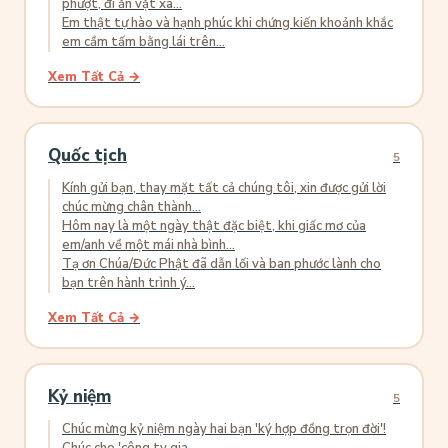
phượt, đi ăn vặt xa...
Em thật tự hào và hạnh phúc khi chứng kiến khoảnh khắc
em cầm tấm bằng lái trên...
Xem Tất Cả →
Quốc tịch
5
Kính gửi bạn, thay mặt tất cả chúng tôi, xin được gửi lời
chúc mừng chân thành...
Hôm nay là một ngày thật đặc biệt, khi giấc mơ của
em/anh về một mái nhà bình...
Tạ ơn Chúa/Đức Phật đã dẫn lối và ban phước lành cho
bạn trên hành trình ý...
Xem Tất Cả →
Kỷ niệm
5
Chúc mừng kỷ niệm ngày hai bạn 'ký hợp đồng trọn đời'!