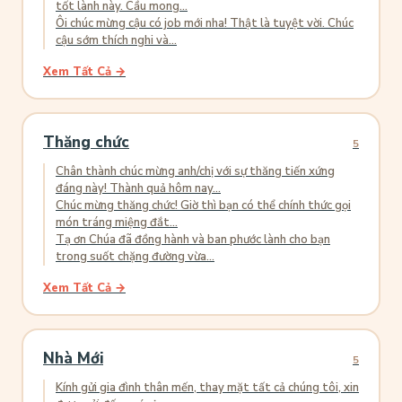
tốt lành này. Cầu mong...
Ôi chúc mừng cậu có job mới nha! Thật là tuyệt vời. Chúc
cậu sớm thích nghi và...
Xem Tất Cả →
Thăng chức
5
Chân thành chúc mừng anh/chị với sự thăng tiến xứng
đáng này! Thành quả hôm nay...
Chúc mừng thăng chức! Giờ thì bạn có thể chính thức gọi
món tráng miệng đắt...
Tạ ơn Chúa đã đồng hành và ban phước lành cho bạn
trong suốt chặng đường vừa...
Xem Tất Cả →
Nhà Mới
5
Kính gửi gia đình thân mến, thay mặt tất cả chúng tôi, xin