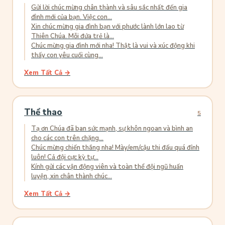
Gửi lời chúc mừng chân thành và sâu sắc nhất đến gia
đình mới của bạn. Việc con...
Xin chúc mừng gia đình bạn với phước lành lớn lao từ
Thiên Chúa. Mỗi đứa trẻ là...
Chúc mừng gia đình mới nha! Thật là vui và xúc động khi
thấy con yêu cuối cùng...
Xem Tất Cả →
Thể thao
5
Tạ ơn Chúa đã ban sức mạnh, sự khôn ngoan và bình an
cho các con trên chặng...
Chúc mừng chiến thắng nha! Mày/em/cậu thi đấu quá đỉnh
luôn! Cả đội cực kỳ tự...
Kính gửi các vận động viên và toàn thể đội ngũ huấn
luyện, xin chân thành chúc...
Xem Tất Cả →