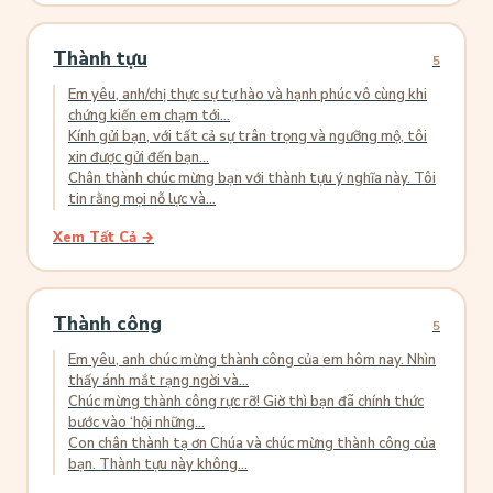
Thành tựu
5
Em yêu, anh/chị thực sự tự hào và hạnh phúc vô cùng khi
chứng kiến em chạm tới...
Kính gửi bạn, với tất cả sự trân trọng và ngưỡng mộ, tôi
xin được gửi đến bạn...
Chân thành chúc mừng bạn với thành tựu ý nghĩa này. Tôi
tin rằng mọi nỗ lực và...
Xem Tất Cả →
Thành công
5
Em yêu, anh chúc mừng thành công của em hôm nay. Nhìn
thấy ánh mắt rạng ngời và...
Chúc mừng thành công rực rỡ! Giờ thì bạn đã chính thức
bước vào ‘hội những...
Con chân thành tạ ơn Chúa và chúc mừng thành công của
bạn. Thành tựu này không...