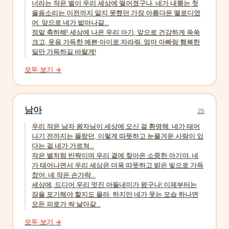
너라는 작은 별이 우리 세상에 떨어졌구나. 네가 내뿜는 첫
울음소리는 이전까지 알지 못했던 가장 아름다운 멜로디였
어. 앞으로 네가 밟아나갈...
정말 축하해! 세상에 나온 우리 아기, 앞으로 건강하게 쑥쑥
크고, 웃음 가득한 예쁜 아이로 자라줘. 엄마 아빠랑 행복한
일만 가득하길 바랄게!
모두 보기 →
남아
25
우리 작은 남자 왕자님이 세상에 오신 걸 환영해. 네가 태어
나기 전까지는 몰랐던, 이렇게 따뜻하고 눈물겨운 사랑이 있
다는 걸 네가 가르쳐...
작은 별처럼 반짝이며 우리 곁에 찾아온 소중한 아기야. 네
가 태어나면서 우리 세상은 더욱 따뜻하고 밝은 빛으로 가득
찼어. 네 작은 손가락...
세상에, 드디어 우리 멋진 아들내미가 왔구나! 이제부터는
잠을 포기해야 할지도 몰라. 하지만 네가 웃는 모습 하나면
모든 피로가 싹 날아갈...
모두 보기 →