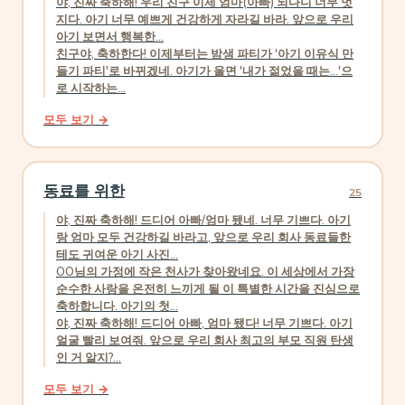
야, 진짜 축하해! 우리 친구 이제 엄마(아빠) 되다니 너무 멋
지다. 아기 너무 예쁘게 건강하게 자라길 바라. 앞으로 우리
아기 보면서 행복한...
친구야, 축하한다! 이제부터는 밤샘 파티가 '아기 이유식 만
들기 파티'로 바뀌겠네. 아기가 울면 '내가 젊었을 때는...'으
로 시작하는...
모두 보기 →
동료를 위한
25
야, 진짜 축하해! 드디어 아빠/엄마 됐네. 너무 기쁘다. 아기
랑 엄마 모두 건강하길 바라고, 앞으로 우리 회사 동료들한
테도 귀여운 아기 사진...
OO님의 가정에 작은 천사가 찾아왔네요. 이 세상에서 가장
순수한 사랑을 온전히 느끼게 될 이 특별한 시간을 진심으로
축하합니다. 아기의 첫...
야, 진짜 축하해! 드디어 아빠, 엄마 됐다! 너무 기쁘다. 아기
얼굴 빨리 보여줘. 앞으로 우리 회사 최고의 부모 직원 탄생
인 거 알지?...
모두 보기 →