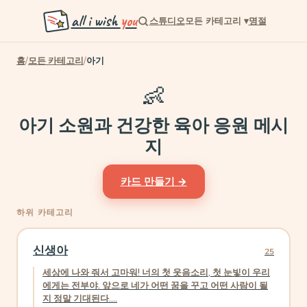
all i wish
you
스튜디오
모든 카테고리
▾
명절
홈
/
모든 카테고리
/
아기
👶
아기 소원과 건강한 육아 응원 메시
지
카드 만들기 →
하위 카테고리
신생아
25
세상에 나와 줘서 고마워! 너의 첫 웃음소리, 첫 눈빛이 우리
에게는 전부야. 앞으로 네가 어떤 꿈을 꾸고 어떤 사람이 될
지 정말 기대된다....