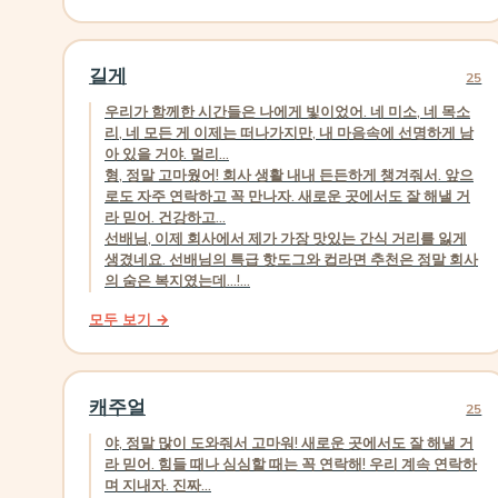
길게
25
우리가 함께한 시간들은 나에게 빛이었어. 네 미소, 네 목소
리, 네 모든 게 이제는 떠나가지만, 내 마음속에 선명하게 남
아 있을 거야. 멀리...
형, 정말 고마웠어! 회사 생활 내내 든든하게 챙겨줘서. 앞으
로도 자주 연락하고 꼭 만나자. 새로운 곳에서도 잘 해낼 거
라 믿어. 건강하고...
선배님, 이제 회사에서 제가 가장 맛있는 간식 거리를 잃게
생겼네요. 선배님의 특급 핫도그와 컵라면 추천은 정말 회사
의 숨은 복지였는데…!...
모두 보기 →
캐주얼
25
야, 정말 많이 도와줘서 고마워! 새로운 곳에서도 잘 해낼 거
라 믿어. 힘들 때나 심심할 때는 꼭 연락해! 우리 계속 연락하
며 지내자. 진짜...