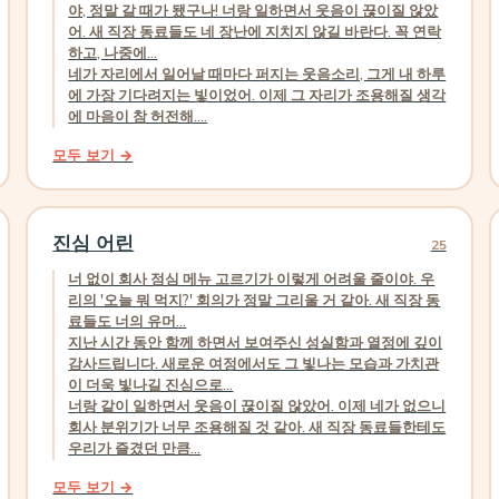
야, 정말 갈 때가 됐구나! 너랑 일하면서 웃음이 끊이질 않았
어. 새 직장 동료들도 네 장난에 지치지 않길 바란다. 꼭 연락
하고, 나중에...
네가 자리에서 일어날 때마다 퍼지는 웃음소리, 그게 내 하루
에 가장 기다려지는 빛이었어. 이제 그 자리가 조용해질 생각
에 마음이 참 허전해....
모두 보기 →
진심 어린
25
너 없이 회사 점심 메뉴 고르기가 이렇게 어려울 줄이야. 우
리의 '오늘 뭐 먹지?' 회의가 정말 그리울 거 같아. 새 직장 동
료들도 너의 유머...
지난 시간 동안 함께 하면서 보여주신 성실함과 열정에 깊이
감사드립니다. 새로운 여정에서도 그 빛나는 모습과 가치관
이 더욱 빛나길 진심으로...
너랑 같이 일하면서 웃음이 끊이질 않았어. 이제 네가 없으니
회사 분위기가 너무 조용해질 것 같아. 새 직장 동료들한테도
우리가 즐겼던 만큼...
모두 보기 →