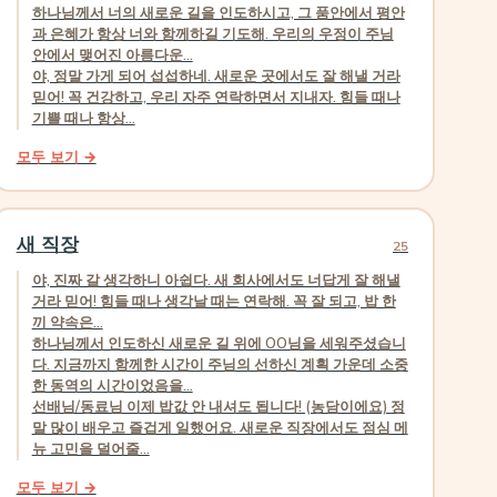
하나님께서 너의 새로운 길을 인도하시고, 그 품안에서 평안
과 은혜가 항상 너와 함께하길 기도해. 우리의 우정이 주님
안에서 맺어진 아름다운...
야, 정말 가게 되어 섭섭하네. 새로운 곳에서도 잘 해낼 거라
믿어! 꼭 건강하고, 우리 자주 연락하면서 지내자. 힘들 때나
기쁠 때나 항상...
모두 보기 →
새 직장
25
야, 진짜 갈 생각하니 아쉽다. 새 회사에서도 너답게 잘 해낼
거라 믿어! 힘들 때나 생각날 때는 연락해. 꼭 잘 되고, 밥 한
끼 약속은...
하나님께서 인도하신 새로운 길 위에 OO님을 세워주셨습니
다. 지금까지 함께한 시간이 주님의 선하신 계획 가운데 소중
한 동역의 시간이었음을...
선배님/동료님 이제 밥값 안 내셔도 됩니다! (농담이에요) 정
말 많이 배우고 즐겁게 일했어요. 새로운 직장에서도 점심 메
뉴 고민을 덜어줄...
모두 보기 →