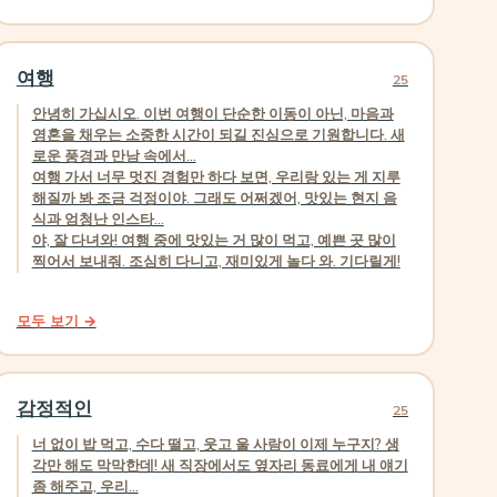
여행
25
안녕히 가십시오. 이번 여행이 단순한 이동이 아닌, 마음과
영혼을 채우는 소중한 시간이 되길 진심으로 기원합니다. 새
로운 풍경과 만남 속에서...
여행 가서 너무 멋진 경험만 하다 보면, 우리랑 있는 게 지루
해질까 봐 조금 걱정이야. 그래도 어쩌겠어, 맛있는 현지 음
식과 엄청난 인스타...
야, 잘 다녀와! 여행 중에 맛있는 거 많이 먹고, 예쁜 곳 많이
찍어서 보내줘. 조심히 다니고, 재미있게 놀다 와. 기다릴게!
모두 보기 →
감정적인
25
너 없이 밥 먹고, 수다 떨고, 웃고 울 사람이 이제 누구지? 생
각만 해도 막막한데! 새 직장에서도 옆자리 동료에게 내 얘기
좀 해주고, 우리...