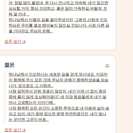
야, 정말 많이 울었네. 꼭 다시 만나자고 약속해. 네가 없으면
심심할 거야. 항상 건강하고, 좋은 일만 가득하길 바랄게. 진
짜 잘 지내,...
하나님께서 이별의 길을 열어주셨지만, 그분의 사랑과 인도
하심은 우리를 결코 떼어놓지 않으실 것입니다. 서로 다른 길
을 가더라도 주님의 은혜...
모두 보기 →
짧은
25
하나님께서 인도하시는 새로운 길을 걷게 되시네요. 지금까
지 함께해 주신 모든 것에 주님의 은혜가 함께하셨음을 믿습
니다. 앞으로도 그 사랑과...
너랑 일하면서 진짜 웃음이 많았어. 내가 이제 너 없이 회의
중에 졸지 않게 조심해야겠다? 새 직장 동료들에게 내가 얼
마나 고생했는지 이야기해...
너와 함께한 모든 순간이 소중한 추억으로 내 마음에 살아 숨
쉬고 있어. 네가 옆에 없으면 분명 허전하겠지만, 네가 빛나
는 곳이면 그곳이 바로...
모두 보기 →