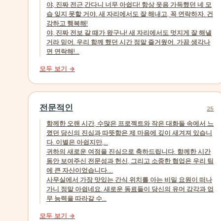
야, 진짜 전근 간다니 너무 아쉽다! 항상 웃음 가득했던 네 모
습 잊지 못할 거야. 새 자리에서도 잘 해내고, 꼭 연락하자. 건
강하고 행복해!
야, 진짜 전보 갈 때가 왔구나! 새 자리에서도 멋지게 잘 해낼
거라 믿어. 우리 함께 했던 시간 정말 즐거웠어. 가끔 생각나
면 연락해!...
모두 보기 →
전문적인
25
함께한 오랜 시간, 수많은 프로젝트와 작은 대화들 속에서 느
꼈던 당신의 진심과 따뜻함은 제 마음에 깊이 새겨져 있습니
다. 이별은 아쉽지만,...
귀하의 새로운 여정을 진심으로 축하드립니다. 함께한 시간
동안 보여주신 전문성과 헌신, 그리고 소중한 협업은 우리 팀
에 큰 자산이었습니다....
사무실에서 가장 맛있는 간식 위치를 아는 비밀 요원이 떠나
가니 정말 아쉽네요. 새로운 동료들이 당신의 유머 감각과 업
무 능력을 따라갈 수...
모두 보기 →