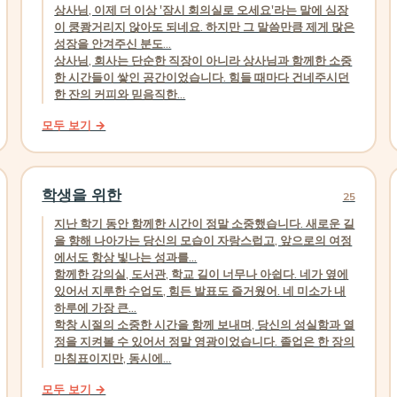
상사님, 이제 더 이상 '잠시 회의실로 오세요'라는 말에 심장
이 쿵쾅거리지 않아도 되네요. 하지만 그 말씀만큼 제게 많은
성장을 안겨주신 분도...
상사님, 회사는 단순한 직장이 아니라 상사님과 함께한 소중
한 시간들이 쌓인 공간이었습니다. 힘들 때마다 건네주시던
한 잔의 커피와 믿음직한...
모두 보기 →
학생을 위한
25
지난 학기 동안 함께한 시간이 정말 소중했습니다. 새로운 길
을 향해 나아가는 당신의 모습이 자랑스럽고, 앞으로의 여정
에서도 항상 빛나는 성과를...
함께한 강의실, 도서관, 학교 길이 너무나 아쉽다. 네가 옆에
있어서 지루한 수업도, 힘든 발표도 즐거웠어. 네 미소가 내
하루에 가장 큰...
학창 시절의 소중한 시간을 함께 보내며, 당신의 성실함과 열
정을 지켜볼 수 있어서 정말 영광이었습니다. 졸업은 한 장의
마침표이지만, 동시에...
모두 보기 →