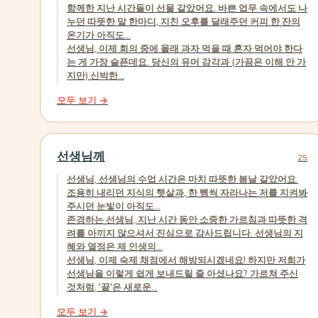
함께한 지난 시간들이 선물 같았어요. 바쁜 업무 속에서도 나
누던 따뜻한 말 한마디, 지친 오후를 달래주던 커피 한 잔의
온기가 아직도...
선생님, 이제 회의 중에 몰래 과자 먹을 때 혼자 먹어야 한다
는 게 가장 슬픈데요. 당신의 유머 감각과 (가끔은 이해 안 가
지만) 신박한...
모두 보기 →
선생님께
25
선생님, 선생님의 수업 시간은 마치 따뜻한 봄날 같았어요.
조용히 내리던 지식의 햇살과, 한 뼘씩 자라나는 저를 지켜봐
주시던 눈빛이 아직도...
존경하는 선생님, 지난 시간 동안 소중한 가르침과 따뜻한 격
려를 아끼지 않으셔서 진심으로 감사드립니다. 선생님의 지
혜와 열정은 제 인생의...
선생님, 이제 숙제 채점에서 해방되시겠네요! 하지만 저희가
선생님을 이렇게 쉽게 보내드릴 줄 아셨나요? 가르쳐 주신
것처럼, '끝'은 새로운...
모두 보기 →