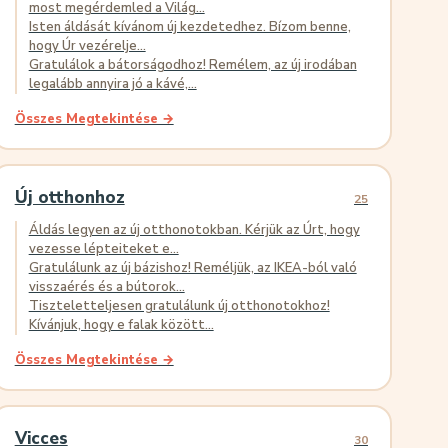
most megérdemled a Világ...
Isten áldását kívánom új kezdetedhez. Bízom benne,
hogy Úr vezérelje...
Gratulálok a bátorságodhoz! Remélem, az új irodában
legalább annyira jó a kávé,...
Összes Megtekintése →
Új otthonhoz
25
Áldás legyen az új otthonotokban. Kérjük az Úrt, hogy
vezesse lépteiteket e...
Gratulálunk az új bázishoz! Reméljük, az IKEA-ból való
visszaérés és a bútorok...
Tiszteletteljesen gratulálunk új otthonotokhoz!
Kívánjuk, hogy e falak között...
Összes Megtekintése →
Vicces
30