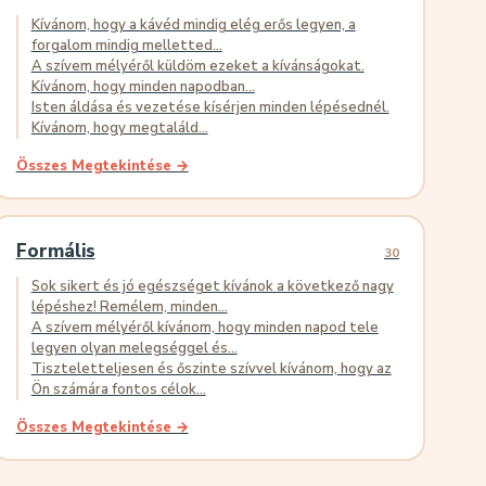
Kívánom, hogy a kávéd mindig elég erős legyen, a
forgalom mindig melletted...
A szívem mélyéről küldöm ezeket a kívánságokat.
Kívánom, hogy minden napodban...
Isten áldása és vezetése kísérjen minden lépésednél.
Kívánom, hogy megtaláld...
Összes Megtekintése →
Formális
30
Sok sikert és jó egészséget kívánok a következő nagy
lépéshez! Remélem, minden...
A szívem mélyéről kívánom, hogy minden napod tele
legyen olyan melegséggel és...
Tiszteletteljesen és őszinte szívvel kívánom, hogy az
Ön számára fontos célok...
Összes Megtekintése →