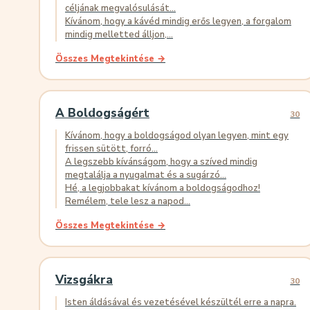
céljának megvalósulását...
Kívánom, hogy a kávéd mindig erős legyen, a forgalom
mindig melletted álljon,...
Összes Megtekintése →
A Boldogságért
30
Kívánom, hogy a boldogságod olyan legyen, mint egy
frissen sütött, forró...
A legszebb kívánságom, hogy a szíved mindig
megtalálja a nyugalmat és a sugárzó...
Hé, a legjobbakat kívánom a boldogságodhoz!
Remélem, tele lesz a napod...
Összes Megtekintése →
Vizsgákra
30
Isten áldásával és vezetésével készültél erre a napra.