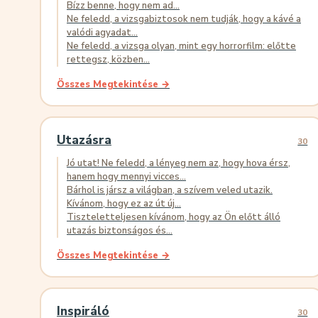
Bízz benne, hogy nem ad...
Ne feledd, a vizsgabiztosok nem tudják, hogy a kávé a
valódi agyadat...
Ne feledd, a vizsga olyan, mint egy horrorfilm: előtte
rettegsz, közben...
Összes Megtekintése →
Utazásra
30
Jó utat! Ne feledd, a lényeg nem az, hogy hova érsz,
hanem hogy mennyi vicces...
Bárhol is jársz a világban, a szívem veled utazik.
Kívánom, hogy ez az út új...
Tiszteletteljesen kívánom, hogy az Ön előtt álló
utazás biztonságos és...
Összes Megtekintése →
Inspiráló
30