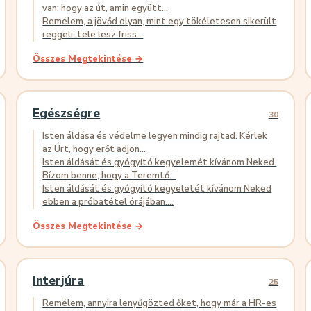
van: hogy az út, amin együtt...
Remélem, a jövőd olyan, mint egy tökéletesen sikerült
reggeli: tele lesz friss...
Összes Megtekintése →
Egészségre
30
Isten áldása és védelme legyen mindig rajtad. Kérlek
az Úrt, hogy erőt adjon...
Isten áldását és gyógyító kegyelemét kívánom Neked.
Bízom benne, hogy a Teremtő...
Isten áldását és gyógyító kegyeletét kívánom Neked
ebben a próbatétel órájában....
Összes Megtekintése →
Interjúra
25
Remélem, annyira lenyűgözted őket, hogy már a HR-es