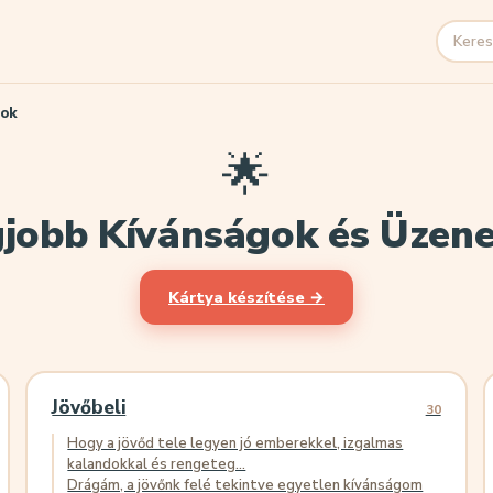
Keresé
gok
🌟
jobb Kívánságok és Üzen
Kártya készítése →
Jövőbeli
30
Hogy a jövőd tele legyen jó emberekkel, izgalmas
kalandokkal és rengeteg...
Drágám, a jövőnk felé tekintve egyetlen kívánságom