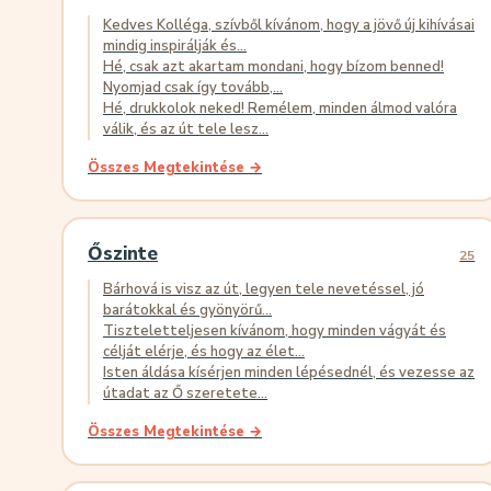
Kedves Kolléga, szívből kívánom, hogy a jövő új kihívásai
mindig inspirálják és...
Hé, csak azt akartam mondani, hogy bízom benned!
Nyomjad csak így tovább,...
Hé, drukkolok neked! Remélem, minden álmod valóra
válik, és az út tele lesz...
Összes Megtekintése →
Őszinte
25
Bárhová is visz az út, legyen tele nevetéssel, jó
barátokkal és gyönyörű...
Tiszteletteljesen kívánom, hogy minden vágyát és
célját elérje, és hogy az élet...
Isten áldása kísérjen minden lépésednél, és vezesse az
útadat az Ő szeretete...
Összes Megtekintése →