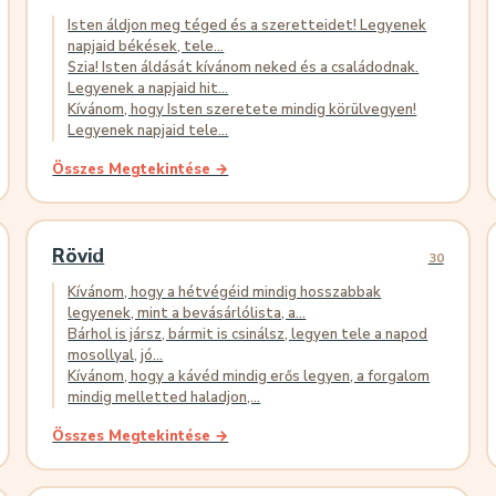
Isten áldjon meg téged és a szeretteidet! Legyenek
napjaid békések, tele...
Szia! Isten áldását kívánom neked és a családodnak.
Legyenek a napjaid hit...
Kívánom, hogy Isten szeretete mindig körülvegyen!
Legyenek napjaid tele...
Összes Megtekintése →
Rövid
30
Kívánom, hogy a hétvégéid mindig hosszabbak
legyenek, mint a bevásárlólista, a...
Bárhol is jársz, bármit is csinálsz, legyen tele a napod
mosollyal, jó...
Kívánom, hogy a kávéd mindig erős legyen, a forgalom
mindig melletted haladjon,...
Összes Megtekintése →