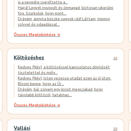
is a nevedre cseréltette a...
Hajrá! Legyél nyugodt és önmagad, biztosan sikerülni
fog. Szurkolok, hogy pont...
Drágám, annyira büszke vagyok rád! Láttam, mennyi
szívvel és odaadással...
Összes Megtekintése →
Költözéshez
30
Kedves [Név], a költözéssel kapcsolatos döntését
tisztelettel és mély...
Kedves [Név], Isten vezesse utadat ezen az új úton.
Bízom benne, hogy az Úr...
Drágám, bár szívem egy kicsit megszakad, hogy
távolabb költözöl, hatalmas...
Összes Megtekintése →
Vallási
30