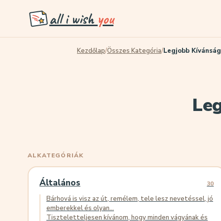
all i wish
you
Kezdőlap
/
Összes Kategória
/
Legjobb Kívánsá
Leg
ALKATEGÓRIÁK
Általános
30
Bárhová is visz az út, remélem, tele lesz nevetéssel, jó
emberekkel és olyan...
Tiszteletteljesen kívánom, hogy minden vágyának és