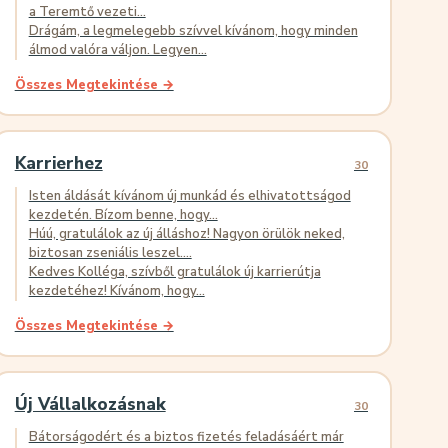
a Teremtő vezeti...
Drágám, a legmelegebb szívvel kívánom, hogy minden
álmod valóra váljon. Legyen...
Összes Megtekintése →
Karrierhez
30
Isten áldását kívánom új munkád és elhivatottságod
kezdetén. Bízom benne, hogy...
Húú, gratulálok az új álláshoz! Nagyon örülök neked,
biztosan zseniális leszel....
Kedves Kolléga, szívből gratulálok új karrierútja
kezdetéhez! Kívánom, hogy...
Összes Megtekintése →
Új Vállalkozásnak
30
Bátorságodért és a biztos fizetés feladásáért már