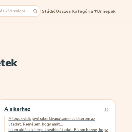
Stúdió
Összes Kategória
▾
Ünnepek
s
etek
A sikerhez
30
A legszívből jövő sikerkívánataimmal kísérem az
útadat. Remélem, hogy amit...
Isten áldása kísérje további útadat. Bízom benne, hogy