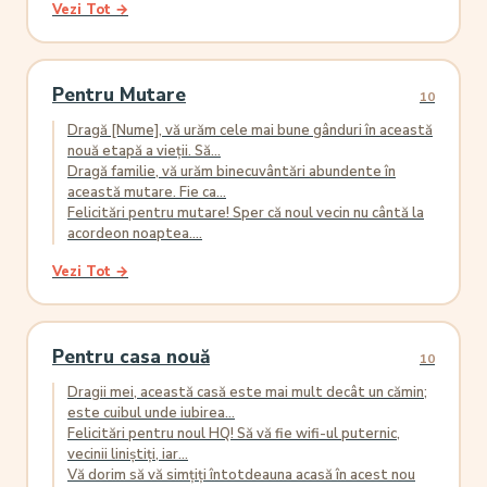
Vezi Tot →
Pentru Mutare
10
Dragă [Nume], vă urăm cele mai bune gânduri în această
nouă etapă a vieții. Să...
Dragă familie, vă urăm binecuvântări abundente în
această mutare. Fie ca...
Felicitări pentru mutare! Sper că noul vecin nu cântă la
acordeon noaptea....
Vezi Tot →
Pentru casa nouă
10
Dragii mei, această casă este mai mult decât un cămin;
este cuibul unde iubirea...
Felicitări pentru noul HQ! Să vă fie wifi-ul puternic,
vecinii liniștiți, iar...
Vă dorim să vă simțiți întotdeauna acasă în acest nou