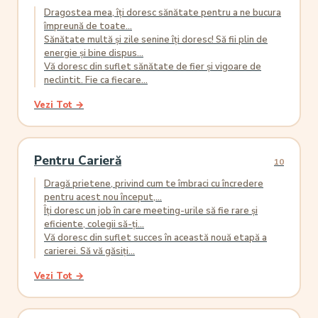
Dragostea mea, îți doresc sănătate pentru a ne bucura
împreună de toate...
Sănătate multă și zile senine îți doresc! Să fii plin de
energie și bine dispus...
Vă doresc din suflet sănătate de fier și vigoare de
neclintit. Fie ca fiecare...
Vezi Tot →
Pentru Carieră
10
Dragă prietene, privind cum te îmbraci cu încredere
pentru acest nou început,...
Îți doresc un job în care meeting-urile să fie rare și
eficiente, colegii să-ți...
Vă doresc din suflet succes în această nouă etapă a
carierei. Să vă găsiți...
Vezi Tot →