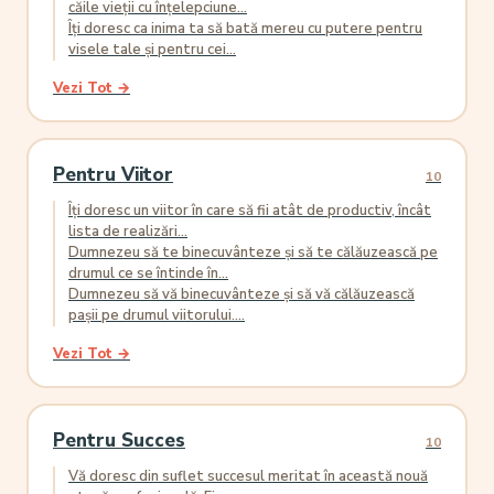
căile vieții cu înțelepciune...
Îți doresc ca inima ta să bată mereu cu putere pentru
visele tale și pentru cei...
Vezi Tot →
Pentru Viitor
10
Îți doresc un viitor în care să fii atât de productiv, încât
lista de realizări...
Dumnezeu să te binecuvânteze și să te călăuzească pe
drumul ce se întinde în...
Dumnezeu să vă binecuvânteze și să vă călăuzească
pașii pe drumul viitorului....
Vezi Tot →
Pentru Succes
10
Vă doresc din suflet succesul meritat în această nouă