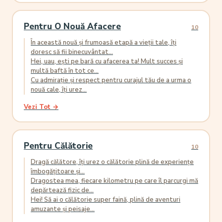
Pentru O Nouă Afacere
10
În această nouă și frumoasă etapă a vieții tale, îți
doresc să fii binecuvântat...
Hei, uau, ești pe bară cu afacerea ta! Mult succes și
multă baftă în tot ce...
Cu admirație și respect pentru curajul tău de a urma o
nouă cale, îți urez...
Vezi Tot →
Pentru Călătorie
10
Dragă călătore, îți urez o călătorie plină de experiențe
îmbogățitoare și...
Dragostea mea, fiecare kilometru pe care îl parcurgi mă
depărtează fizic de...
Hei! Să ai o călătorie super faină, plină de aventuri
amuzante și peisaje...