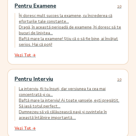
Pentru Examene
10
Îți doresc mult succes la examene, cu încrederea că
eforturile tale constante...
Dragă, în această perioadă de examene, îți doresc să te
bucuri de liniștea...
Baftă mare la examene! Știu că o să fie bine, ai învățat
serios. Hai că poți!
Vezi Tot →
Pentru Interviu
10
La interviu, fii tu însuți, dar versiunea ta cea mai
concentrată și cu...
Baftă mare la interviu! Ai toate șansele, ești pregătit.
Să iasă totul perfect...
Dumnezeu să vă călăuzească pașii și cuvintele în
această întâlnire importantă....
Vezi Tot →