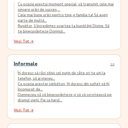
Cu ocazia acestui moment special, vă transmit cele mai
sincere urări de succes,...
Cele mai bune urări pentru tine și familia ta! Să aveți
parte de multă...
Rugător, îi încredințez soartea ta bunătății Divine. Să
te binecuvânteze Domnul...
Vezi Tot →
Informale
10
Îți doresc să râzi zilnic cel puțin de câte ori te uiți la
telefon, să ai mereu...
Cu ocazia acestei sărbători, îți doresc din suflet să fii
înconjurat de...
Dumnezeu să vă binecuvânteze și să vă ocrotească pe
drumul vieții. Fie ca harul...
Vezi Tot →