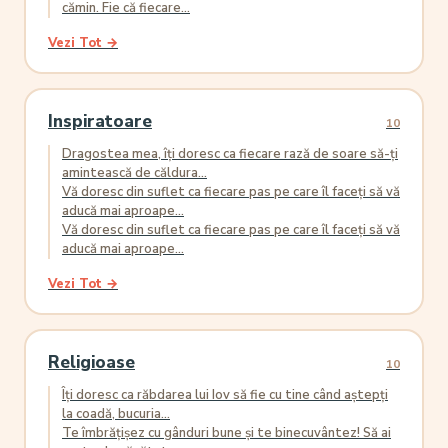
cămin. Fie că fiecare...
Vezi Tot →
Inspiratoare
10
Dragostea mea, îți doresc ca fiecare rază de soare să-ți
amintească de căldura...
Vă doresc din suflet ca fiecare pas pe care îl faceți să vă
aducă mai aproape...
Vă doresc din suflet ca fiecare pas pe care îl faceți să vă
aducă mai aproape...
Vezi Tot →
Religioase
10
Îți doresc ca răbdarea lui Iov să fie cu tine când aștepți
la coadă, bucuria...
Te îmbrățișez cu gânduri bune și te binecuvântez! Să ai