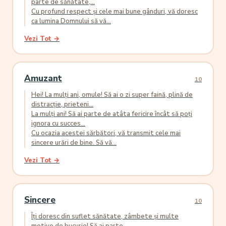
parte de sănătate,...
Cu profund respect și cele mai bune gânduri, vă doresc
ca lumina Domnului să vă...
Vezi Tot →
Amuzant
10
Hei! La mulți ani, omule! Să ai o zi super faină, plină de
distracție, prieteni...
La mulți ani! Să ai parte de atâta fericire încât să poți
ignora cu succes...
Cu ocazia acestei sărbători, vă transmit cele mai
sincere urări de bine. Să vă...
Vezi Tot →
Sincere
10
Îți doresc din suflet sănătate, zâmbete și multe