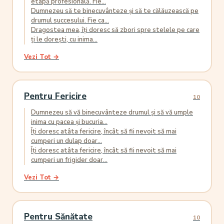
etapă profesională. Fie...
Dumnezeu să te binecuvânteze și să te călăuzească pe
drumul succesului. Fie ca...
Dragostea mea, îți doresc să zbori spre stelele pe care
ți le dorești, cu inima...
Vezi Tot →
Pentru Fericire
10
Dumnezeu să vă binecuvânteze drumul și să vă umple
inima cu pacea și bucuria...
Îți doresc atâta fericire, încât să fii nevoit să mai
cumperi un dulap doar...
Îți doresc atâta fericire, încât să fii nevoit să mai
cumperi un frigider doar...
Vezi Tot →
Pentru Sănătate
10