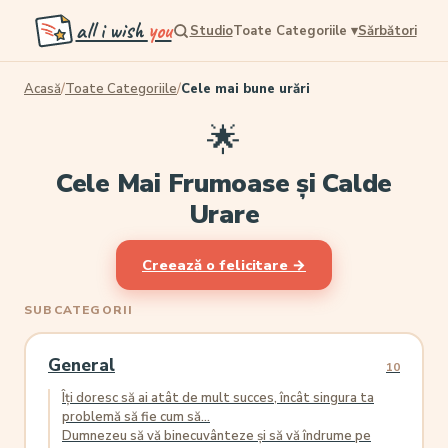
all i wish
you
Studio
Toate Categoriile
▾
Sărbători
Acasă
/
Toate Categoriile
/
Cele mai bune urări
🌟
Cele Mai Frumoase și Calde
Urare
Creează o felicitare →
SUBCATEGORII
General
10
Îți doresc să ai atât de mult succes, încât singura ta
problemă să fie cum să...
Dumnezeu să vă binecuvânteze și să vă îndrume pe