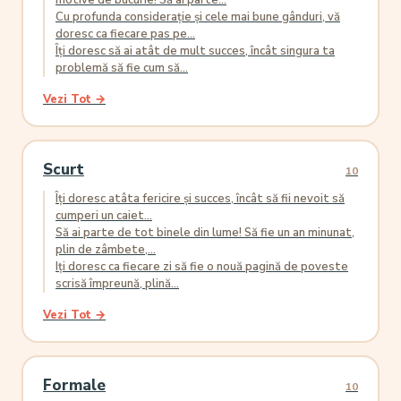
motive de bucurie! Să ai parte...
Cu profunda considerație și cele mai bune gânduri, vă
doresc ca fiecare pas pe...
Îți doresc să ai atât de mult succes, încât singura ta
problemă să fie cum să...
Vezi Tot →
Scurt
10
Îți doresc atâta fericire și succes, încât să fii nevoit să
cumperi un caiet...
Să ai parte de tot binele din lume! Să fie un an minunat,
plin de zâmbete,...
Iți doresc ca fiecare zi să fie o nouă pagină de poveste
scrisă împreună, plină...
Vezi Tot →
Formale
10