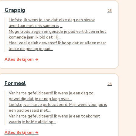
Grappig
25
Liefste, ik wens je toe dat elke dag een nieuw
avontuur met ons samen is,...
Moge Gods zegen en genade je pad verlichten in het
komende jaar. Ik bid dat Hij...
Heel veel geluk gewenst! Ik hoop dat er alleen maar
leuke dingen op je pad...
Alles Bekijken →
Formeel
25
Van harte gefeliciteerd! Ik wens je een dag zo
geweldig dat je er nog lang over...
Liefste, van harte gefeliciteerd. Mijn wens voor jou is
een pad bezaaid met...
Van harte gefeliciteerd! Ik wens je een toekomst
waarin je koffie altijd op...
Alles Bekijken →