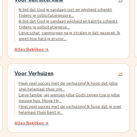
25
Ik bid dat God je vandaag rust en wijsheid schenkt
tijdens je sollicitatiegespre...
Ik bid dat God je vandaag wijsheid en kalmte schenkt
tijdens je sollicitatiegesp...
Lieve schat, vanmorgen ga je stralen in dat gesprek. Ik
weet hoe hard je ervoor...
Alles Bekijken →
Voor Verhuizen
25
Heel veel succes met de verhuizing! Ik hoop dat jullie
snel helemaal thuis zijn...
Lieve familie, wij wensen jullie Gods zegen toe in jullie
nieuwe huis. Moge Hij...
Heel veel succes met de verhuizing! Ik hoop dat je snel
helemaal thuis bent in...
Alles Bekijken →