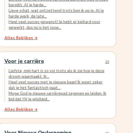
bereikt. Al je harde...
Lieve schat, wat ontzettend trots ben ik op je. Al je
harde werk, de late...
Heel veel succes gewenst! Je hebt er keihard voor
gewerkt, dus nu is het jouw...
Alles Bekijken →
Voor je carrière
25
Liefste, mijn hart is zo vol trots als ik zie hoe je deze
droom waarmaakt. Ik...
Heel veel succes met je nieuwe baan! Ik weet zeker
dat je het fantastisch gaat...
Moge God je nieuwe carrièrepad zegenen en leiden. Ik
bid dat Hij je wijsheid...
Alles Bekijken →
Voor Nieuwe Onderneming