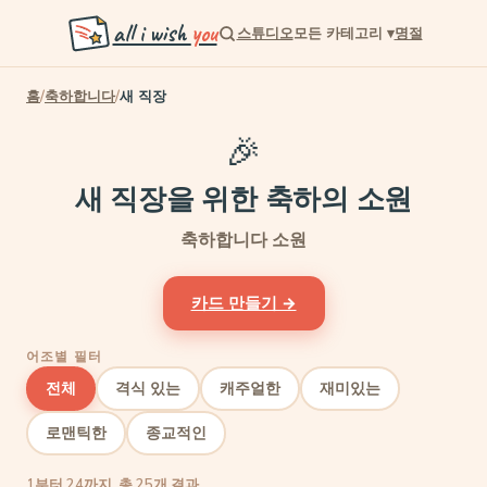
all i wish
you
스튜디오
모든 카테고리
▾
명절
홈
/
축하합니다
/
새 직장
🎉
새 직장을 위한 축하의 소원
축하합니다 소원
카드 만들기 →
어조별 필터
전체
격식 있는
캐주얼한
재미있는
로맨틱한
종교적인
1부터 24까지, 총 25개 결과