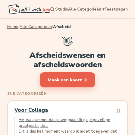
all i wish
you
Studio
Alle Categorieën
▾
Feestdagen
Home
/
Alle Categorieën
/
Afscheid
👋
Afscheidswensen en
afscheidswoorden
Maak een kaart →
SUBCATEGORIEËN
Voor Collega
25
Hé, wat jammer dat je weggaat! Ik ga je gezellige
praatjes bij de...
Dit is dus het moment waarop ik moet toegeven dat