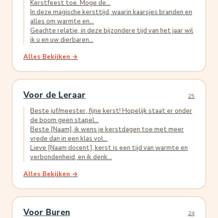
Kerstfeest toe. Moge de...
In deze magische kersttijd, waarin kaarsjes branden en
alles om warmte en...
Geachte relatie, in deze bijzondere tijd van het jaar wil
ik u en uw dierbaren...
Alles Bekijken →
Voor de Leraar
25
Beste juf/meester, fijne kerst! Hopelijk staat er onder
de boom geen stapel...
Beste [Naam], ik wens je kerstdagen toe met meer
vrede dan in een klas vol...
Lieve [Naam docent], kerst is een tijd van warmte en
verbondenheid, en ik denk...
Alles Bekijken →
Voor Buren
24