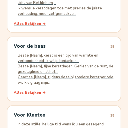
licht van Bethlehem,...
Ik wens je kerstdagen toe met precies de juiste
verhouding: meer zelfgemaakte...
Alles Bekijken →
Voor de baas
25
Beste [Naam], kerst is een tijd van warmte en
verbondenheid. Ik wil je bedanken...
Beste [Naam], fijne kerstdagen! Geniet van de rust, de
gezelligheid en al het...
Geachte [Naam], tijdens deze bijzondere kerstperiode
wil ik u graag mijn...
Alles Bekijken →
Voor Klanten
25
In deze stille, heilige tijd wens ik u een gezegend