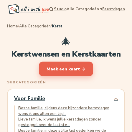
all i wish
you
Studio
Alle Categorieën
▾
Feestdagen
Home
/
Alle Categorieën
/
Kerst
🎄
Kerstwensen en Kerstkaarten
Maak een kaart →
SUBCATEGORIEËN
Voor Familie
25
Beste familie, tijdens deze bijzondere kerstdagen
wens ik ons allen een tijd...
Lieve familie, ik wens jullie kerstdagen zonder
gesteggel over de laatste...
Beste familie, in deze stille tijd gedenken we de