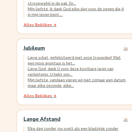
stroopwafel in de pak. En...
Mijn liefste, ik dank God elke dag voor de zegen die jij
in mijn leven bent....
Alles Bekijken →
Jubileum
20
Lieve schat, gefeliciteerd met onze trouwdag! Wat
een mooi avontuur is het...
Lieve God, dank U voor deze kostbare jaren van
verbintenis. U hebt ons...
Mijn liefste, vandaag vieren wij niet zomaar een datum,
maar elke seconde, elke...
Alles Bekijken →
Lange Afstand
25
Elke dag zonder jou voelt als een bladzijde zonder