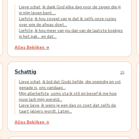
Lieve schat, ik dank God elke dag voor de zegen die jij
in mijn leven bent....
Liefste, ik hou zoveel van je dat ik zelfs onze ruzies
over wie de afwas doet...
Liefste, ik hou meer van jou dan van de laatste koekjes
in het pak... en dat...
Alles Bekijken →
Schattig
25
Lieve schat, ik bid dat Gods liefde, die oneindig en vol
genade is, ons vandaag...
Mijn allerliefste, soms sta ik stil en besef ik me hoe
jouw lach mijn wereld...
Lieve lieve, ik wens je een dag zo zoet dat zelfs de
taart jaloers wordt. Laten...
Alles Bekijken →