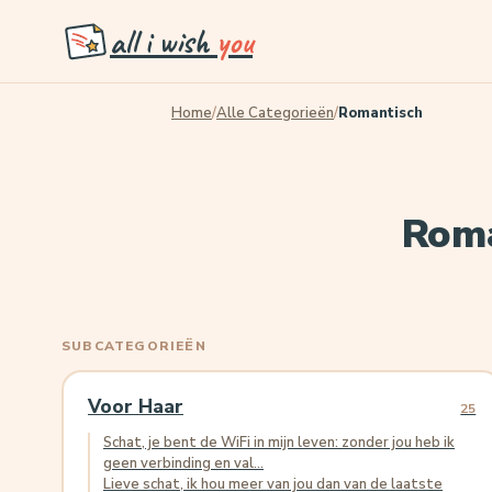
all i wish
you
Home
/
Alle Categorieën
/
Romantisch
Roma
SUBCATEGORIEËN
Voor Haar
25
Schat, je bent de WiFi in mijn leven: zonder jou heb ik
geen verbinding en val...
Lieve schat, ik hou meer van jou dan van de laatste