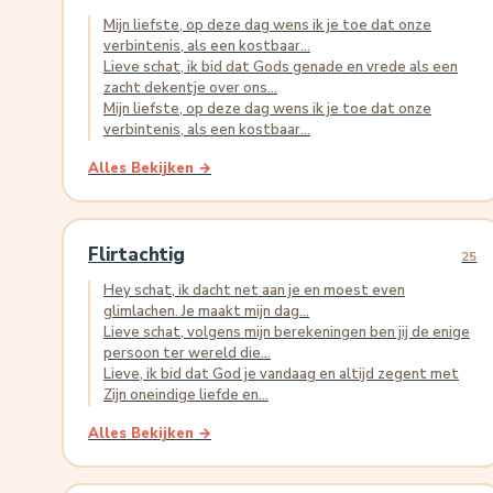
Mijn liefste, op deze dag wens ik je toe dat onze
verbintenis, als een kostbaar...
Lieve schat, ik bid dat Gods genade en vrede als een
zacht dekentje over ons...
Mijn liefste, op deze dag wens ik je toe dat onze
verbintenis, als een kostbaar...
Alles Bekijken →
Flirtachtig
25
Hey schat, ik dacht net aan je en moest even
glimlachen. Je maakt mijn dag...
Lieve schat, volgens mijn berekeningen ben jij de enige
persoon ter wereld die...
Lieve, ik bid dat God je vandaag en altijd zegent met
Zijn oneindige liefde en...
Alles Bekijken →