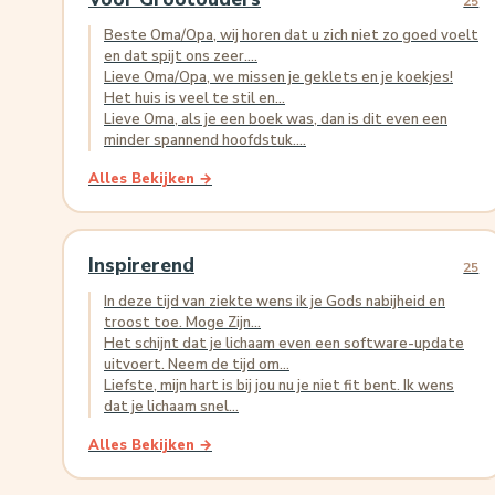
25
Beste Oma/Opa, wij horen dat u zich niet zo goed voelt
en dat spijt ons zeer....
Lieve Oma/Opa, we missen je geklets en je koekjes!
Het huis is veel te stil en...
Lieve Oma, als je een boek was, dan is dit even een
minder spannend hoofdstuk....
Alles Bekijken →
Inspirerend
25
In deze tijd van ziekte wens ik je Gods nabijheid en
troost toe. Moge Zijn...
Het schijnt dat je lichaam even een software-update
uitvoert. Neem de tijd om...
Liefste, mijn hart is bij jou nu je niet fit bent. Ik wens
dat je lichaam snel...
Alles Bekijken →