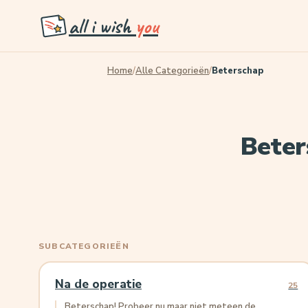
all i wish
you
Home
/
Alle Categorieën
/
Beterschap
Beter
SUBCATEGORIEËN
Na de operatie
25
Beterschap! Probeer nu maar niet meteen de