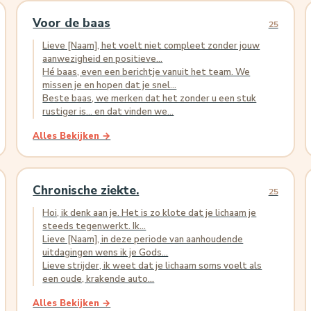
Voor de baas
25
Lieve [Naam], het voelt niet compleet zonder jouw
aanwezigheid en positieve...
Hé baas, even een berichtje vanuit het team. We
missen je en hopen dat je snel...
Beste baas, we merken dat het zonder u een stuk
rustiger is... en dat vinden we...
Alles Bekijken →
Chronische ziekte.
25
Hoi, ik denk aan je. Het is zo klote dat je lichaam je
steeds tegenwerkt. Ik...
Lieve [Naam], in deze periode van aanhoudende
uitdagingen wens ik je Gods...
Lieve strijder, ik weet dat je lichaam soms voelt als
een oude, krakende auto...
Alles Bekijken →