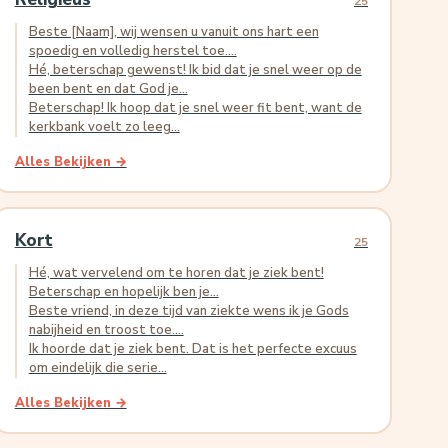
25
Beste [Naam], wij wensen u vanuit ons hart een
spoedig en volledig herstel toe....
Hé, beterschap gewenst! Ik bid dat je snel weer op de
been bent en dat God je...
Beterschap! Ik hoop dat je snel weer fit bent, want de
kerkbank voelt zo leeg...
Alles Bekijken →
Kort
25
Hé, wat vervelend om te horen dat je ziek bent!
Beterschap en hopelijk ben je...
Beste vriend, in deze tijd van ziekte wens ik je Gods
nabijheid en troost toe....
Ik hoorde dat je ziek bent. Dat is het perfecte excuus
om eindelijk die serie...
Alles Bekijken →