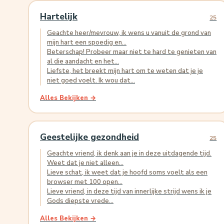
Hartelijk
25
Geachte heer/mevrouw, ik wens u vanuit de grond van
mijn hart een spoedig en...
Beterschap! Probeer maar niet te hard te genieten van
al die aandacht en het...
Liefste, het breekt mijn hart om te weten dat je je
niet goed voelt. Ik wou dat...
Alles Bekijken →
Geestelijke gezondheid
25
Geachte vriend, ik denk aan je in deze uitdagende tijd.
Weet dat je niet alleen...
Lieve schat, ik weet dat je hoofd soms voelt als een
browser met 100 open...
Lieve vriend, in deze tijd van innerlijke strijd wens ik je
Gods diepste vrede...
Alles Bekijken →