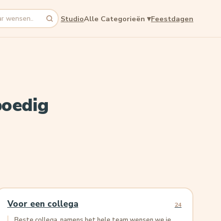
Studio
Alle Categorieën
▾
Feestdagen
poedig
Voor een collega
24
Beste collega, namens het hele team wensen we je