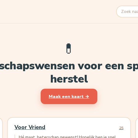
Zoeken
💊
schapswensen voor een s
herstel
Maak een kaart →
Voor Vriend
25
Hé maat, beterschap gewenst! Hopelijk ben je snel