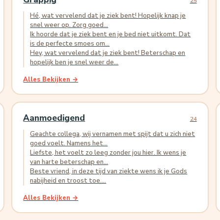
25
Hé, wat vervelend dat je ziek bent! Hopelijk knap je
snel weer op. Zorg goed...
Ik hoorde dat je ziek bent en je bed niet uitkomt. Dat
is de perfecte smoes om...
Hey, wat vervelend dat je ziek bent! Beterschap en
hopelijk ben je snel weer de...
Alles Bekijken →
Aanmoedigend
24
Geachte collega, wij vernamen met spijt dat u zich niet
goed voelt. Namens het...
Liefste, het voelt zo leeg zonder jou hier. Ik wens je
van harte beterschap en...
Beste vriend, in deze tijd van ziekte wens ik je Gods
nabijheid en troost toe....
Alles Bekijken →