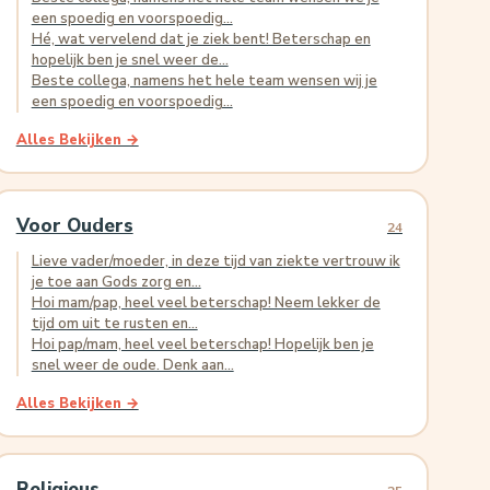
een spoedig en voorspoedig...
Hé, wat vervelend dat je ziek bent! Beterschap en
hopelijk ben je snel weer de...
Beste collega, namens het hele team wensen wij je
een spoedig en voorspoedig...
Alles Bekijken →
Voor Ouders
24
Lieve vader/moeder, in deze tijd van ziekte vertrouw ik
je toe aan Gods zorg en...
Hoi mam/pap, heel veel beterschap! Neem lekker de
tijd om uit te rusten en...
Hoi pap/mam, heel veel beterschap! Hopelijk ben je
snel weer de oude. Denk aan...
Alles Bekijken →
Religieus