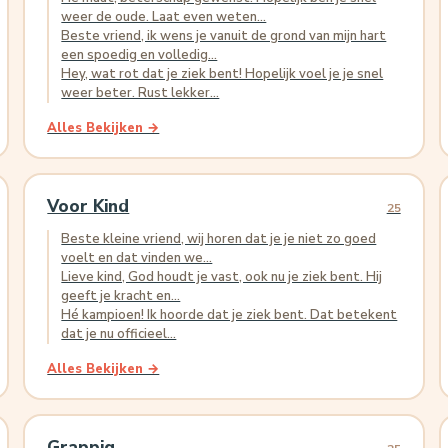
weer de oude. Laat even weten...
Beste vriend, ik wens je vanuit de grond van mijn hart
een spoedig en volledig...
Hey, wat rot dat je ziek bent! Hopelijk voel je je snel
weer beter. Rust lekker...
Alles Bekijken →
Voor Kind
25
Beste kleine vriend, wij horen dat je je niet zo goed
voelt en dat vinden we...
Lieve kind, God houdt je vast, ook nu je ziek bent. Hij
geeft je kracht en...
Hé kampioen! Ik hoorde dat je ziek bent. Dat betekent
dat je nu officieel...
Alles Bekijken →
Grappig