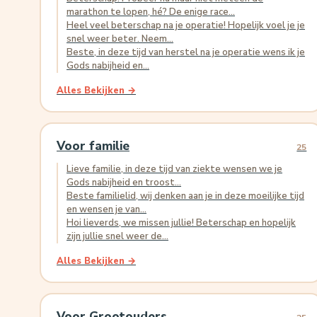
marathon te lopen, hé? De enige race...
Heel veel beterschap na je operatie! Hopelijk voel je je
snel weer beter. Neem...
Beste, in deze tijd van herstel na je operatie wens ik je
Gods nabijheid en...
Alles Bekijken →
Voor familie
25
Lieve familie, in deze tijd van ziekte wensen we je
Gods nabijheid en troost...
Beste familielid, wij denken aan je in deze moeilijke tijd
en wensen je van...
Hoi lieverds, we missen jullie! Beterschap en hopelijk
zijn jullie snel weer de...
Alles Bekijken →
Voor Grootouders