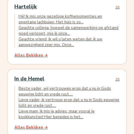
Hartelijk
25
Hé! Ik mis onze gezellige koffiemomentjes en
spontane lachbuien. Het huis is zo...
Geachte collega, hoewel de samenwerking op afstand
goed verloopt, mis ik onze...
Geachte vriend, ik wil u laten weten dat ik uw
aanwezigheid zeer mis. Onze...
Alles Bekijken →
In de Hemel
25
Beste vader, wij vertrouwen erop dat u nu in Gods
eeuwige licht en vrede rust....
Lieve vader, ik vertrouw erop dat u nu in Gods eeuwige
licht en vrede rust....
Lieve mam, ik mis je advies, maar vooral je
kookkunsten! Hier beneden is het...
Alles Bekijken →