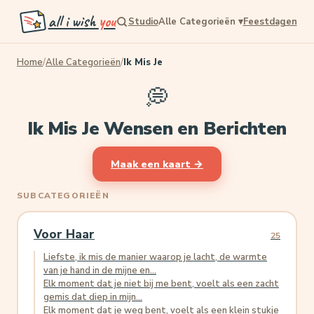
all i wish
you
Studio
Alle Categorieën
▾
Feestdagen
Home
/
Alle Categorieën
/
Ik Mis Je
💭
Ik Mis Je Wensen en Berichten
Maak een kaart →
SUBCATEGORIEËN
Voor Haar
25
Liefste, ik mis de manier waarop je lacht, de warmte
van je hand in de mijne en...
Elk moment dat je niet bij me bent, voelt als een zacht
gemis dat diep in mijn...
Elk moment dat je weg bent, voelt als een klein stukje