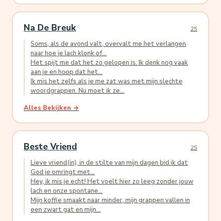
Na De Breuk
25
Soms, als de avond valt, overvalt me het verlangen
naar hoe je lach klonk of...
Het spijt me dat het zo gelopen is. Ik denk nog vaak
aan je en hoop dat het...
Ik mis het zelfs als je me zat was met mijn slechte
woordgrappen. Nu moet ik ze...
Alles Bekijken →
Beste Vriend
25
Lieve vriend(in), in de stilte van mijn dagen bid ik dat
God je omringt met...
Hey, ik mis je echt! Het voelt hier zo leeg zonder jouw
lach en onze spontane...
Mijn koffie smaakt naar minder, mijn grappen vallen in
een zwart gat en mijn...