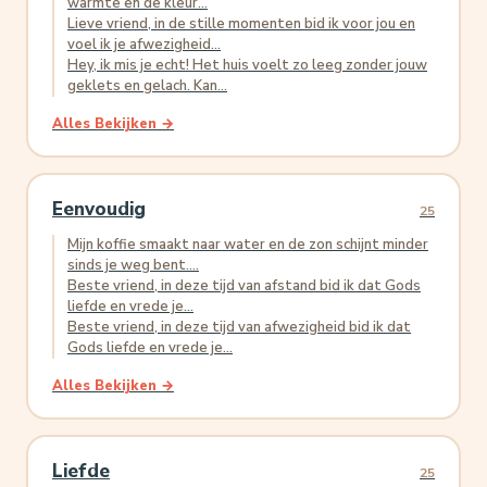
warmte en de kleur...
Lieve vriend, in de stille momenten bid ik voor jou en
voel ik je afwezigheid...
Hey, ik mis je echt! Het huis voelt zo leeg zonder jouw
geklets en gelach. Kan...
Alles Bekijken →
Eenvoudig
25
Mijn koffie smaakt naar water en de zon schijnt minder
sinds je weg bent....
Beste vriend, in deze tijd van afstand bid ik dat Gods
liefde en vrede je...
Beste vriend, in deze tijd van afwezigheid bid ik dat
Gods liefde en vrede je...
Alles Bekijken →
Liefde
25